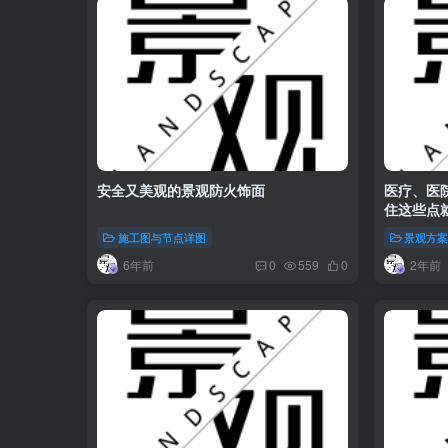
安全又美观的景观防火饰面
医疗、医
住这些点
施工图与节点详图
景观方
6年前
2年前
0
559
0