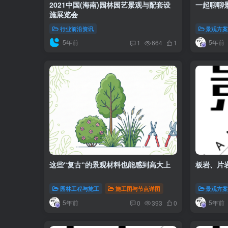
2021中国(海南)园林园艺景观与配套设
一起聊聊
施展览会
行业前沿资讯
景观方
5年前
5年前
1
664
1
这些“复古“的景观材料也能感到高大上
板岩、片
园林工程与施工
施工图与节点详图
景观方
5年前
5年前
0
393
0