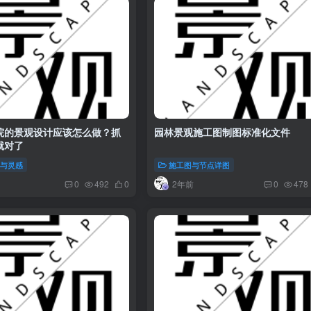
院的景观设计应该怎么做？抓
园林景观施工图制图标准化文件
就对了
案与灵感
施工图与节点详图
2年前
0
492
0
0
478