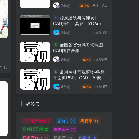
1.1W+
3年前
5
￥
源泉建筑与装饰设计
4
CAD插件工具箱（YQArch
6.7.4）
3年前
8100
全国各省份风向玫瑰图
5
CAD图块合集
6695
6年前
2
￥
17
常用园林景观植物-各类
6
平面树PSD、CAD、AI素材
线稿
6457
6年前
2
￥
标签云
龙湖地产景观
鼠标手
黑麦草
(2)
(1)
(4)
黑科技景观
黄河古村
(2)
(1)
鹅卵石代水
鹅卵石
鸡爪槭
(1)
(19)
(9)