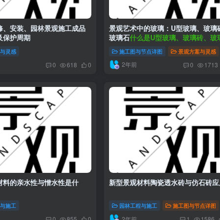
修、安装、园林景观施工成品
景观艺术中的玻璃：U型玻璃、玻璃
及保护周期
玻璃石
什么是U型玻璃、玻璃砖、玻
案与灵感
施工图与节点详图
景观方案与灵感
2年前
0
618
0
0
1713
材料的亲水性与憎水性是什
新型景观材料陶瓷透水砖与仿石砖应
程与施工
园林工程与施工
施工图与节点详图
2年前
0
855
0
1
1586