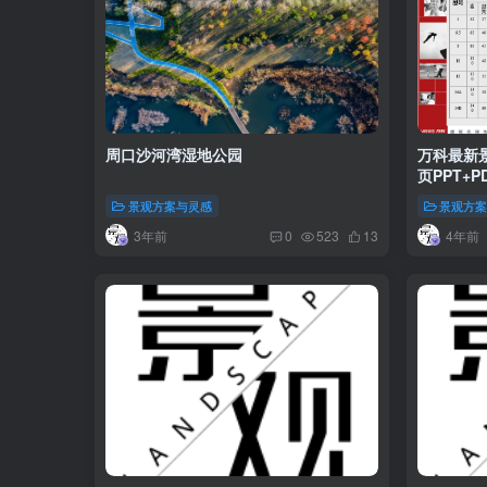
周口沙河湾湿地公园
万科最新景
页PPT+PD
景观方案与灵感
景观方
3年前
4年前
0
523
13