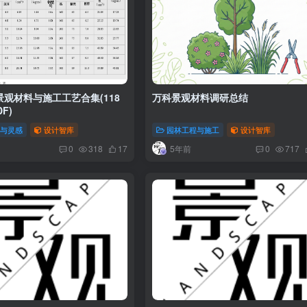
观材料与施工工艺合集(118
万科景观材料调研总结
F)
案与灵感
设计智库
园林工程与施工
设计智库
5年前
0
318
17
0
717