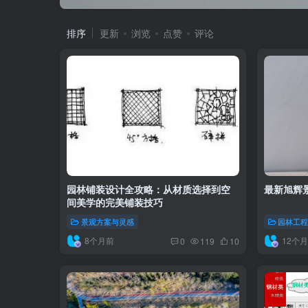
排序
更新
浏览
点赞
评论
园林铺装设计全攻略：从材质选择到空
最新旭辉
间美学的完美铺装技巧
景观方案与灵感
园林工
8个月前
12个
0
119
10