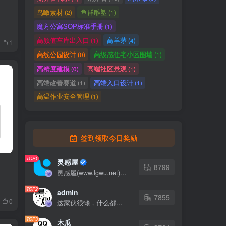
鸟瞰素材
鱼群雕塑
(2)
(1)
魔方公寓SOP标准手册
(1)
高颜值车库出入口
高羊茅
(1)
(4)
1
高线公园设计
高级感住宅小区围墙
(0)
(1)
高精度建模
高端社区景观
(0)
(1)
高端改善赛道
高端入口设计
(1)
(1)
高温作业安全管理
(1)
签到领取今日奖励
TOP1
灵感屋
8799
灵感屋(www.lgwu.net)尽可能为每一位设计师提供更全面、更精致、更具有创意感的设计素材。努力成为景观设计师展示实力和互相学习的优质网络资源发布平台。
TOP2
admin
7855
0
这家伙很懒，什么都没有写...
TOP3
木瓜