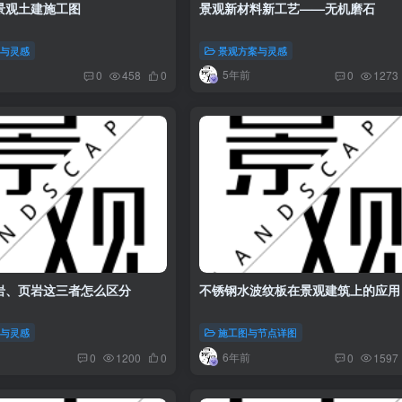
景观土建施工图
景观新材料新工艺——无机磨石
案与灵感
景观方案与灵感
5年前
0
458
0
0
1273
岩、页岩这三者怎么区分
不锈钢水波纹板在景观建筑上的应用
案与灵感
施工图与节点详图
6年前
0
1200
0
0
1597