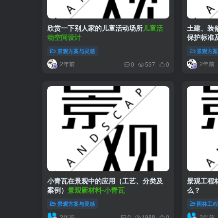
欣赏一下别人家的儿童活动场所
儿童活
土建、装
动空间设计
保护标准
景观方案与灵感
景观方
2年前
2年前
0
537
0
小青瓦在景观中的应用（工艺、分类及
景观工程
案例）
景观新材料-小青瓦
么？
景观方案与灵感
园林工
2年前
2年前
0
1988
0