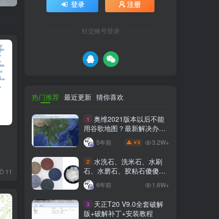
登录
注册
社交账号登录
热门推荐
最近更新
猜你喜欢
奥维2021版本以后不能
1
用谷歌地图？最新解决办法
苹果安卓电脑
3.2W+
5年前
3
￥
水洗石、洗米石、水刷
2
石、水磨石、胶粘石傻傻分
11
不清楚
6年前
1.6W+
天正T20 V9.0全套破解
3
版+破解补丁+安装教程