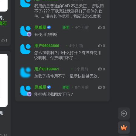
我用的是普通的CAD 不是天正， 所以用
不了/??? 下载完让我选择打开插件的软
件..... 没有其他提示，我应该怎么做呢
砖、
璃石
灵感屋
4个月前
0
作者
有使用说明呀
1
用户96983666
4个月前
0
怎么加载啊？用什么打开？有没有使用
说明啊。付费却用不了....
用户65199461
5个月前
0
加载了插件用不了，显示快捷键无效。
灵感屋
8个月前
0
作者
能把错误截图发下吗？
用
15