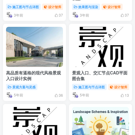
施工图与节点详图
设计智库
效果图与渲染
设计智库
3年前
3年前
37
37
高品质有逼格的现代风格景观
景观入口、交汇节点CAD平面
入口设计实例
图合集
景观方案与灵感
施工图与节点详图
设计智库
5年前
5年前
36
13