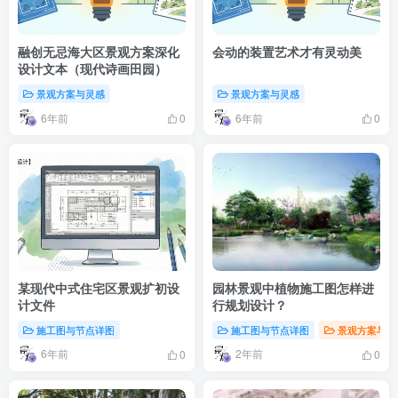
融创无忌海大区景观方案深化
会动的装置艺术才有灵动美
设计文本（现代诗画田园）
景观方案与灵感
景观方案与灵感
6年前
6年前
0
0
某现代中式住宅区景观扩初设
园林景观中植物施工图怎样进
计文件
行规划设计？
施工图与节点详图
施工图与节点详图
景观方案与灵
6年前
2年前
0
0