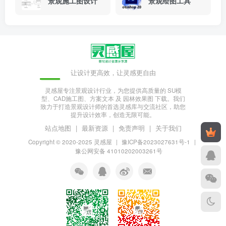
景观施工图设计
景观绘图工具
让设计更高效，让灵感更自由
灵感屋专注景观设计行业，为您提供高质量的 SU模
型、CAD施工图、方案文本 及 园林效果图 下载。我们
致力于打造景观设计师的首选灵感库与交流社区，助您
提升设计效率，创造无限可能。
站点地图
|
最新资源
|
免责声明
|
关于我们
Copyright © 2020-2025
灵感屋
|
豫ICP备2023027631号-1
|
豫公网安备 41010202003261号