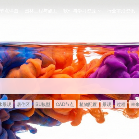
节点详图
园林工程与施工
软件与学习资源
行业前沿资讯
水景观
居住区
SU模型
CAD节点
植物配置
景观
过程
未