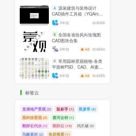
源泉建筑与装饰设计
4
CAD插件工具箱（YQArch
6.7.4）
3年前
8096
全国各省份风向玫瑰图
5
CAD图块合集
6694
6年前
2
￥
常用园林景观植物-各类
6
平面树PSD、CAD、AI素材
线稿
6455
6年前
2
￥
标签云
龙湖地产景观
鼠标手
黑麦草
(2)
(1)
(4)
黑科技景观
黄河古村
(2)
(1)
鹅卵石代水
鹅卵石
鸡爪槭
(1)
(19)
(9)
鸟瞰素材
鱼群雕塑
(2)
(1)