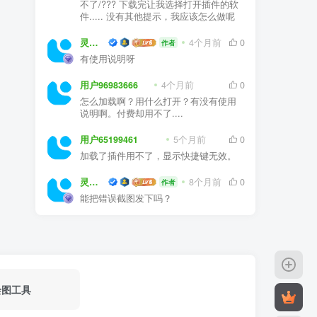
不了/??? 下载完让我选择打开插件的软
件..... 没有其他提示，我应该怎么做呢
灵感屋
4个月前
0
作者
有使用说明呀
用户96983666
4个月前
0
怎么加载啊？用什么打开？有没有使用
说明啊。付费却用不了....
用户65199461
5个月前
0
加载了插件用不了，显示快捷键无效。
灵感屋
8个月前
0
作者
能把错误截图发下吗？
绘图工具