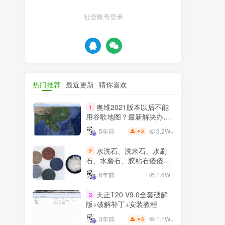
社交账号登录
热门推荐
最近更新
猜你喜欢
奥维2021版本以后不能
1
用谷歌地图？最新解决办法
苹果安卓电脑
3.2W+
5年前
3
￥
水洗石、洗米石、水刷
2
石、水磨石、胶粘石傻傻分
不清楚
6年前
1.6W+
天正T20 V9.0全套破解
3
版+破解补丁+安装教程
1.1W+
3年前
5
￥