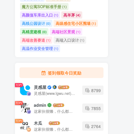
魔方公寓SOP标准手册
(1)
高颜值车库出入口
高羊茅
(1)
(4)
高线公园设计
高级感住宅小区围墙
(0)
(1)
高精度建模
高端社区景观
(0)
(1)
高端改善赛道
高端入口设计
(1)
(1)
高温作业安全管理
(1)
签到领取今日奖励
TOP1
灵感屋
8799
灵感屋(www.lgwu.net)尽可能为每一位设计师提供更全面、更精致、更具有创意感的设计素材。努力成为景观设计师展示实力和互相学习的优质网络资源发布平台。
TOP2
admin
7855
这家伙很懒，什么都没有写...
TOP3
木瓜
2764
这家伙很懒，什么都没有写...