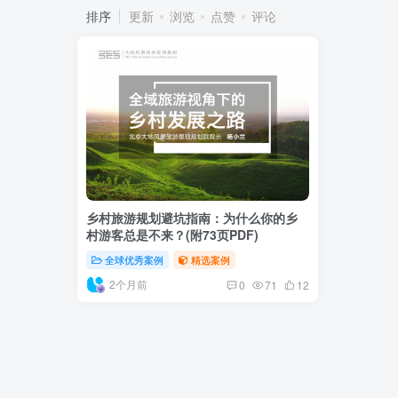
排序
更新
浏览
点赞
评论
乡村旅游规划避坑指南：为什么你的乡
村游客总是不来？(附73页PDF)
全球优秀案例
精选案例
2个月前
0
71
12