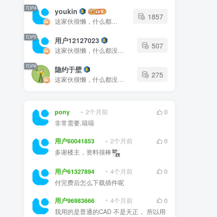
TOP4
youkin
1857
这家伙很懒，什么都没有写...
TOP5
用户12127023
507
这家伙很懒，什么都没有写...
TOP6
隐约于壁
275
这家伙很懒，什么都没有写...
pony
2个月前
0
非常需要,嘻嘻
用户60041853
2个月前
0
多谢楼主，资料很棒
用户61327894
4个月前
0
付完费后怎么下载插件呢
用户96983666
4个月前
0
我用的是普通的CAD 不是天正， 所以用