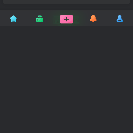
让设计更高效，让灵感更自由
灵感屋专注景观设计行业，为您提供高质量的 SU模
型、CAD施工图、方案文本 及 园林效果图 下载。我们
致力于打造景观设计师的首选灵感库与交流社区，助您
提升设计效率，创造无限可能。
站点地图
|
最新资源
|
免责声明
|
关于我们
Copyright © 2020-2025
灵感屋
|
豫ICP备2023027631号-1
|
豫公网安备 41010202003261号