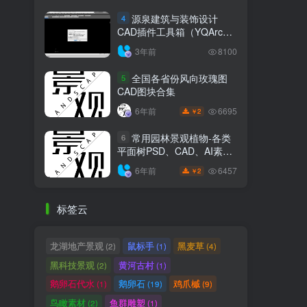
源泉建筑与装饰设计
4
CAD插件工具箱（YQArch
6.7.4）
3年前
8100
全国各省份风向玫瑰图
5
CAD图块合集
6695
6年前
2
￥
常用园林景观植物-各类
6
平面树PSD、CAD、AI素材
线稿
6457
6年前
2
￥
标签云
龙湖地产景观
鼠标手
黑麦草
(2)
(1)
(4)
黑科技景观
黄河古村
(2)
(1)
鹅卵石代水
鹅卵石
鸡爪槭
(1)
(19)
(9)
鸟瞰素材
鱼群雕塑
(2)
(1)