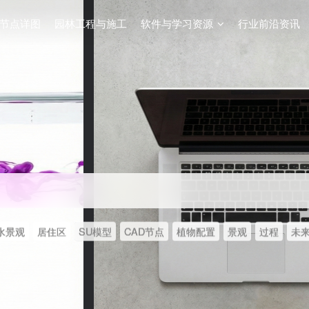
节点详图
园林工程与施工
软件与学习资源
行业前沿资讯
水景观
居住区
SU模型
CAD节点
植物配置
景观
过程
未