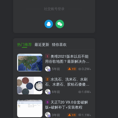
社交账号登录
热门推荐
最近更新
猜你喜欢
奥维2021版本以后不能
1
用谷歌地图？最新解决办法
苹果安卓电脑
3.2W+
5年前
3
￥
水洗石、洗米石、水刷
2
石、水磨石、胶粘石傻傻分
不清楚
6年前
1.6W+
天正T20 V9.0全套破解
3
版+破解补丁+安装教程
1.1W+
3年前
5
￥