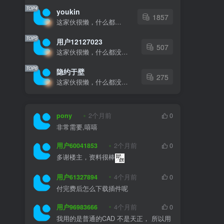
TOP4
youkin
1857
这家伙很懒，什么都没有写...
TOP5
用户12127023
507
这家伙很懒，什么都没有写...
TOP6
隐约于壁
275
这家伙很懒，什么都没有写...
pony
2个月前
0
非常需要,嘻嘻
用户60041853
2个月前
0
多谢楼主，资料很棒
用户61327894
4个月前
0
付完费后怎么下载插件呢
用户96983666
4个月前
0
我用的是普通的CAD 不是天正， 所以用