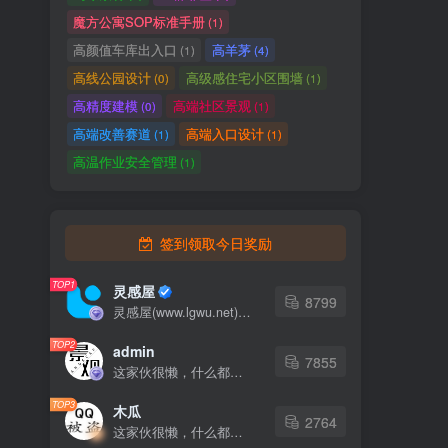
魔方公寓SOP标准手册
(1)
高颜值车库出入口
高羊茅
(1)
(4)
高线公园设计
高级感住宅小区围墙
(0)
(1)
高精度建模
高端社区景观
(0)
(1)
高端改善赛道
高端入口设计
(1)
(1)
高温作业安全管理
(1)
签到领取今日奖励
TOP1
灵感屋
8799
灵感屋(www.lgwu.net)尽可能为每一位设计师提供更全面、更精致、更具有创意感的设计素材。努力成为景观设计师展示实力和互相学习的优质网络资源发布平台。
TOP2
admin
7855
这家伙很懒，什么都没有写...
TOP3
木瓜
2764
这家伙很懒，什么都没有写...