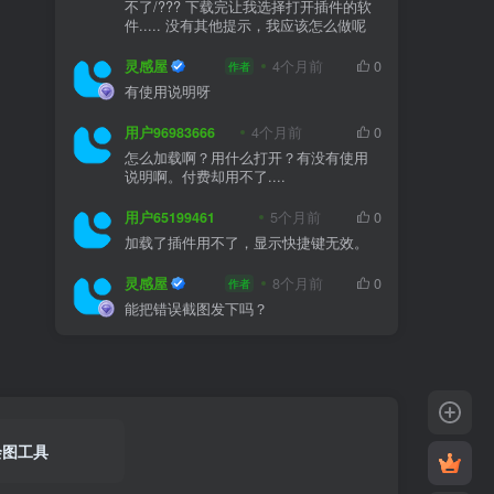
不了/??? 下载完让我选择打开插件的软
件..... 没有其他提示，我应该怎么做呢
灵感屋
4个月前
0
作者
有使用说明呀
用户96983666
4个月前
0
怎么加载啊？用什么打开？有没有使用
说明啊。付费却用不了....
用户65199461
5个月前
0
加载了插件用不了，显示快捷键无效。
灵感屋
8个月前
0
作者
能把错误截图发下吗？
绘图工具