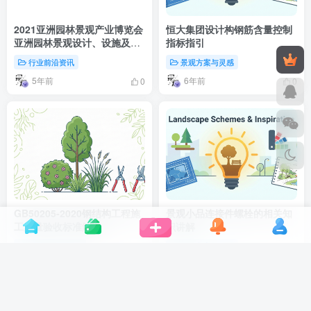
2021亚洲园林景观产业博览会
恒大集团设计构钢筋含量控制
亚洲园林景观设计、设施及用
指标指引
品展
行业前沿资讯
景观方案与灵感
5年前
6年前
0
0
GB50205-2020钢结构工程施
景观小品连接件螺栓的相关知
工质量验收标准解读
识讲解
园林工程与施工
景观方案与灵感
6年前
2年前
0
0