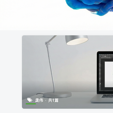
庞伟
共1篇