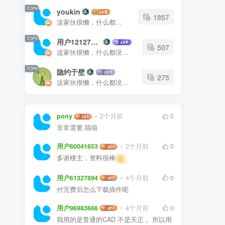
TOP4
youkin
1857
这家伙很懒，什么都没有写...
TOP5
用户12127023
507
这家伙很懒，什么都没有写...
TOP6
隐约于壁
275
这家伙很懒，什么都没有写...
pony
2个月前
0
非常需要,嘻嘻
用户60041853
2个月前
0
多谢楼主，资料很棒
用户61327894
4个月前
0
付完费后怎么下载插件呢
用户96983666
4个月前
0
我用的是普通的CAD 不是天正， 所以用