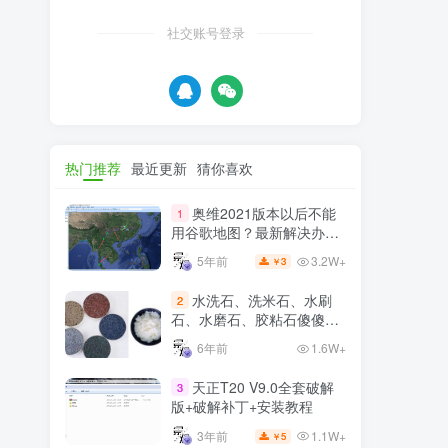
社交账号登录
热门推荐
最近更新
猜你喜欢
奥维2021版本以后不能
1
用谷歌地图？最新解决办法
苹果安卓电脑
3.2W+
5年前
3
￥
水洗石、洗米石、水刷
2
石、水磨石、胶粘石傻傻分
不清楚
6年前
1.6W+
天正T20 V9.0全套破解
3
版+破解补丁+安装教程
1.1W+
3年前
5
￥