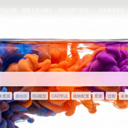
节点详图
园林工程与施工
软件与学习资源
行业前沿资讯
水景观
居住区
SU模型
CAD节点
植物配置
景观
过程
未