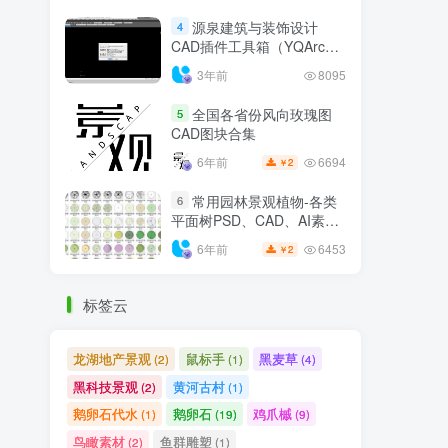
源泉建筑与装饰设计
4
CAD插件工具箱（YQArch
6.7.4）
3年前
8095
全国各省份风向玫瑰图
5
CAD图块合集
6694
6年前
2
￥
常用园林景观植物-各类
6
平面树PSD、CAD、AI素材
线稿
6453
6年前
2
￥
标签云
龙湖地产景观
鼠标手
黑麦草
(2)
(1)
(4)
黑科技景观
黄河古村
(2)
(1)
鹅卵石代水
鹅卵石
鸡爪槭
(1)
(19)
(9)
鸟瞰素材
鱼群雕塑
(2)
(1)