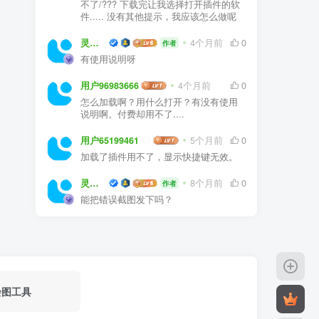
不了/??? 下载完让我选择打开插件的软
件..... 没有其他提示，我应该怎么做呢
灵感屋
4个月前
0
作者
有使用说明呀
用户96983666
4个月前
0
怎么加载啊？用什么打开？有没有使用
说明啊。付费却用不了....
用户65199461
5个月前
0
加载了插件用不了，显示快捷键无效。
灵感屋
8个月前
0
作者
能把错误截图发下吗？
绘图工具