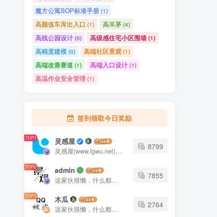
魔方公寓SOP标准手册
(1)
高颜值车库出入口
高羊茅
(1)
(4)
高线公园设计
高级感住宅小区围墙
(0)
(1)
高精度建模
高端社区景观
(0)
(1)
高端改善赛道
高端入口设计
(1)
(1)
高温作业安全管理
(1)
签到领取今日奖励
TOP1
灵感屋
8799
灵感屋(www.lgwu.net)尽可能为每一位设计师提供更全面、更精致、更具有创意感的设计素材。努力成为景观设计师展示实力和互相学习的优质网络资源发布平台。
TOP2
admin
7855
这家伙很懒，什么都没有写...
TOP3
木瓜
2764
这家伙很懒，什么都没有写...