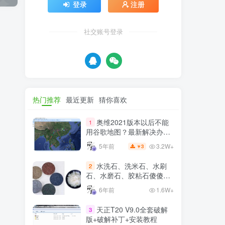
登录
注册
社交账号登录
热门推荐
最近更新
猜你喜欢
奥维2021版本以后不能
1
用谷歌地图？最新解决办法
苹果安卓电脑
3.2W+
5年前
3
￥
水洗石、洗米石、水刷
2
石、水磨石、胶粘石傻傻分
不清楚
6年前
1.6W+
天正T20 V9.0全套破解
3
版+破解补丁+安装教程