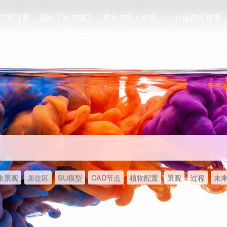
节点详图
园林工程与施工
软件与学习资源
行业前沿资讯
水景观
居住区
SU模型
CAD节点
植物配置
景观
过程
未