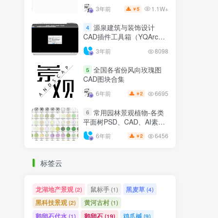
1.1W+
3年前
5
￥
源泉建筑与装饰设计
4
CAD插件工具箱（YQArch
6.7.4）
3年前
8098
全国各省份风向玫瑰图
5
CAD图块合集
6695
6年前
2
￥
常用园林景观植物-各类
6
平面树PSD、CAD、AI素材
线稿
6456
6年前
2
￥
标签云
龙湖地产景观
鼠标手
黑麦草
(2)
(1)
(4)
黑科技景观
黄河古村
(2)
(1)
鹅卵石代水
鹅卵石
鸡爪槭
(1)
(19)
(9)