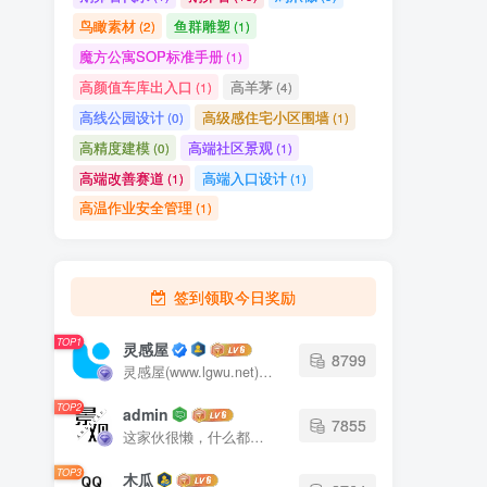
鸟瞰素材
鱼群雕塑
(2)
(1)
魔方公寓SOP标准手册
(1)
高颜值车库出入口
高羊茅
(1)
(4)
高线公园设计
高级感住宅小区围墙
(0)
(1)
高精度建模
高端社区景观
(0)
(1)
高端改善赛道
高端入口设计
(1)
(1)
高温作业安全管理
(1)
签到领取今日奖励
TOP1
灵感屋
8799
灵感屋(www.lgwu.net)尽可能为每一位设计师提供更全面、更精致、更具有创意感的设计素材。努力成为景观设计师展示实力和互相学习的优质网络资源发布平台。
TOP2
admin
7855
这家伙很懒，什么都没有写...
TOP3
木瓜