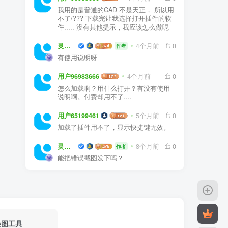
我用的是普通的CAD 不是天正， 所以用
不了/??? 下载完让我选择打开插件的软
件..... 没有其他提示，我应该怎么做呢
灵感屋
4个月前
0
作者
有使用说明呀
用户96983666
4个月前
0
怎么加载啊？用什么打开？有没有使用
说明啊。付费却用不了....
用户65199461
5个月前
0
加载了插件用不了，显示快捷键无效。
灵感屋
8个月前
0
作者
能把错误截图发下吗？
绘图工具