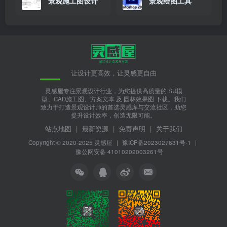
景观施工图设计
景观绘图工具
让设计更高效，让灵感更自由
灵感屋专注景观设计行业，为您提供高质量的 SU模
型、CAD施工图、方案文本 及 园林效果图 下载。我们
致力于打造景观设计师的首选灵感库与交流社区，助您
提升设计效率，创造无限可能。
站点地图
|
最新资源
|
免责声明
|
关于我们
Copyright © 2020-2025
灵感屋
|
豫ICP备2023027631号-1
|
豫公网安备 41010202003261号