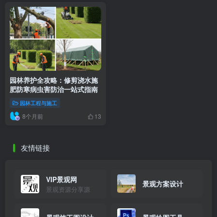
园林养护全攻略：修剪浇水施
肥防寒病虫害防治一站式指南
园林工程与施工
8个月前
13
友情链接
VIP景观网
景观方案设计
景观资源分享源