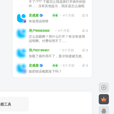
不了/??? 下载完让我选择打开插件的软
件..... 没有其他提示，我应该怎么做呢
灵感屋
4个月前
0
作者
有使用说明呀
用户96983666
4个月前
0
怎么加载啊？用什么打开？有没有使用
说明啊。付费却用不了....
用户65199461
5个月前
0
加载了插件用不了，显示快捷键无效。
灵感屋
8个月前
0
作者
能把错误截图发下吗？
绘图工具