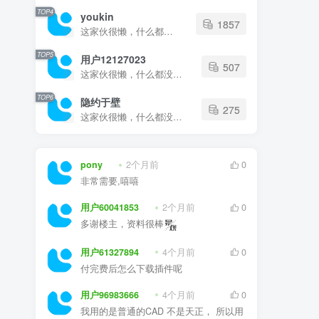
TOP4
youkin
1857
这家伙很懒，什么都没有写...
TOP5
用户12127023
507
这家伙很懒，什么都没有写...
TOP6
隐约于壁
275
这家伙很懒，什么都没有写...
pony
2个月前
0
非常需要,嘻嘻
用户60041853
2个月前
0
多谢楼主，资料很棒
用户61327894
4个月前
0
付完费后怎么下载插件呢
用户96983666
4个月前
0
我用的是普通的CAD 不是天正， 所以用