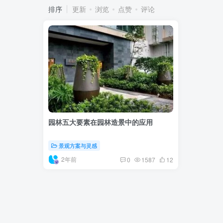
排序
更新
浏览
点赞
评论
园林五大要素在园林造景中的应用
景观方案与灵感
2年前
0
1587
12