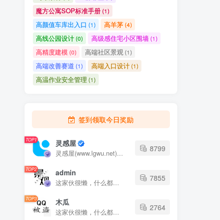
魔方公寓SOP标准手册
(1)
高颜值车库出入口
高羊茅
(1)
(4)
高线公园设计
高级感住宅小区围墙
(0)
(1)
高精度建模
高端社区景观
(0)
(1)
高端改善赛道
高端入口设计
(1)
(1)
高温作业安全管理
(1)
签到领取今日奖励
TOP1
灵感屋
8799
灵感屋(www.lgwu.net)尽可能为每一位设计师提供更全面、更精致、更具有创意感的设计素材。努力成为景观设计师展示实力和互相学习的优质网络资源发布平台。
TOP2
admin
7855
这家伙很懒，什么都没有写...
TOP3
木瓜
2764
这家伙很懒，什么都没有写...