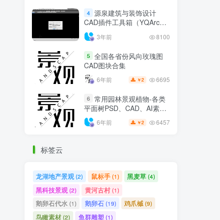
源泉建筑与装饰设计
4
CAD插件工具箱（YQArch
6.7.4）
3年前
8100
全国各省份风向玫瑰图
5
CAD图块合集
6695
6年前
2
￥
常用园林景观植物-各类
6
平面树PSD、CAD、AI素材
线稿
6457
6年前
2
￥
标签云
龙湖地产景观
鼠标手
黑麦草
(2)
(1)
(4)
黑科技景观
黄河古村
(2)
(1)
鹅卵石代水
鹅卵石
鸡爪槭
(1)
(19)
(9)
鸟瞰素材
鱼群雕塑
(2)
(1)