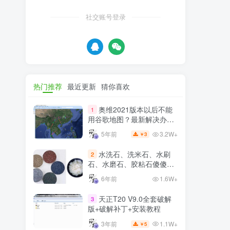
社交账号登录
热门推荐
最近更新
猜你喜欢
奥维2021版本以后不能
1
用谷歌地图？最新解决办法
苹果安卓电脑
3.2W+
5年前
3
￥
水洗石、洗米石、水刷
2
石、水磨石、胶粘石傻傻分
不清楚
6年前
1.6W+
天正T20 V9.0全套破解
3
版+破解补丁+安装教程
1.1W+
3年前
5
￥