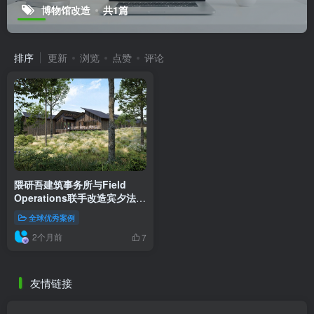
隈研吾建筑事务所与Field
Operations联手改造宾夕法尼
亚州Brandywine保护区与艺
全球优秀案例
术博物馆
2个月前
7
友情链接
VIP景观网
景观方案设计
景观资源分享源