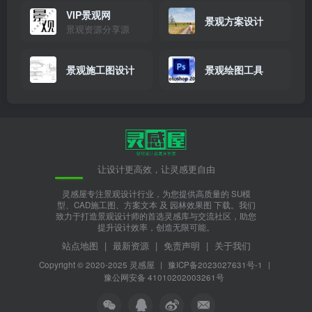
景观施工图设计
景观绘图工具
让设计更高效，让灵感更自由
灵感屋专注景观设计行业，为您提供高质量的 SU模
型、CAD施工图、方案文本 及 园林效果图 下载。我们
致力于打造景观设计师的首选灵感库与交流社区，助您
提升设计效率，创造无限可能。
站点地图
|
最新资源
|
免责声明
|
关于我们
Copyright © 2020-2025
灵感屋
|
豫ICP备2023027631号-1
|
豫公网安备 41010202003261号