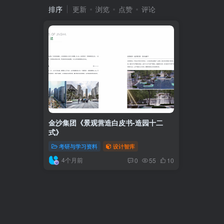
排序
更新
浏览
点赞
评论
金沙集团《景观营造白皮书-造园十二
式》
考研与学习资料
设计智库
4个月前
0
55
10