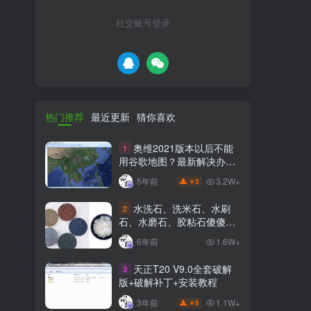
社交账号登录
热门推荐
最近更新
猜你喜欢
奥维2021版本以后不能
1
用谷歌地图？最新解决办法
苹果安卓电脑
3.2W+
5年前
3
￥
水洗石、洗米石、水刷
2
石、水磨石、胶粘石傻傻分
不清楚
6年前
1.6W+
天正T20 V9.0全套破解
3
版+破解补丁+安装教程
1.1W+
3年前
5
￥