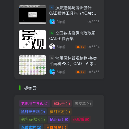
源泉建筑与装饰设计
4
CAD插件工具箱（YQArch
6.7.4）
3年前
8095
全国各省份风向玫瑰图
5
CAD图块合集
6694
6年前
2
￥
常用园林景观植物-各类
6
平面树PSD、CAD、AI素材
线稿
6455
6年前
2
￥
标签云
龙湖地产景观
鼠标手
黑麦草
(2)
(1)
(4)
黑科技景观
黄河古村
(2)
(1)
鹅卵石代水
鹅卵石
鸡爪槭
(1)
(19)
(9)
鸟瞰素材
鱼群雕塑
(2)
(1)