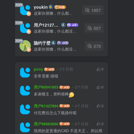
TOP4
youkin
1857
这家伙很懒，什么都没有写...
TOP5
用户12127023
507
这家伙很懒，什么都没有写...
TOP6
隐约于壁
275
这家伙很懒，什么都没有写...
pony
2个月前
0
非常需要,嘻嘻
用户60041853
2个月前
0
多谢楼主，资料很棒
用户61327894
4个月前
0
付完费后怎么下载插件呢
用户96983666
4个月前
0
我用的是普通的CAD 不是天正， 所以用