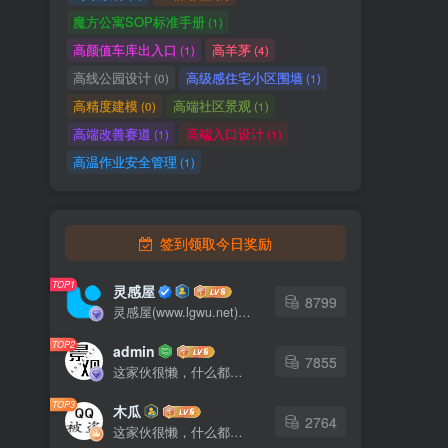
魔方公寓SOP标准手册
(1)
高颜值车库出入口
高羊茅
(1)
(4)
高线公园设计
高级感住宅小区围墙
(0)
(1)
高精度建模
高端社区景观
(0)
(1)
高端改善赛道
高端入口设计
(1)
(1)
高温作业安全管理
(1)
签到领取今日奖励
TOP1
灵感屋
8799
灵感屋(www.lgwu.net)尽可能为每一位设计师提供更全面、更精致、更具有创意感的设计素材。努力成为景观设计师展示实力和互相学习的优质网络资源发布平台。
TOP2
admin
7855
这家伙很懒，什么都没有写...
TOP3
木瓜
2764
这家伙很懒，什么都没有写...