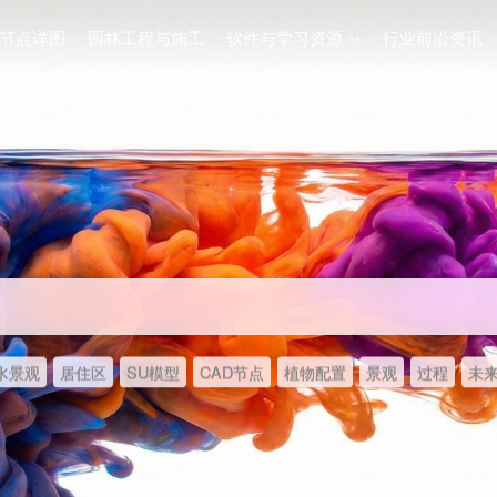
节点详图
园林工程与施工
软件与学习资源
行业前沿资讯
水景观
居住区
SU模型
CAD节点
植物配置
景观
过程
未