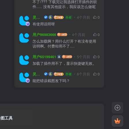
不了/??? 下载完让我选择打开插件的软
件..... 没有其他提示，我应该怎么做呢
灵感屋
4个月前
0
作者
有使用说明呀
用户96983666
4个月前
0
怎么加载啊？用什么打开？有没有使用
说明啊。付费却用不了....
用户65199461
5个月前
0
加载了插件用不了，显示快捷键无效。
灵感屋
8个月前
0
作者
能把错误截图发下吗？
绘图工具