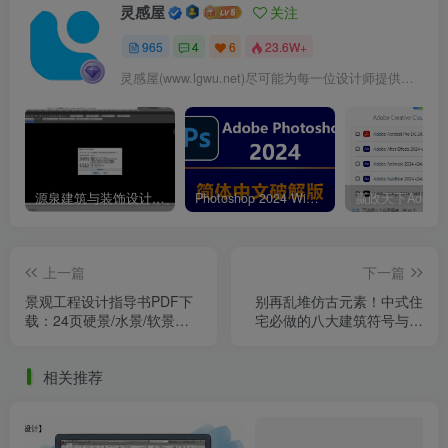
灵感屋
关注
965
4
6
23.6W+
灵感屋(www.lgwu.net)尽可能为每一位设计师提供更全面、更精致、更具有创意感的设计素材。努力成为景观设计师展示实力和互相学习的优质网络资源发布平台。
源泉建筑与装饰设计CAD插件工具箱（YQArch 6.7.4）
Photoshop 2024 Win|Mac 简体中文破解版安装包下载及安装教程
上一篇
下一篇
景观工程设计指导书PDF下
别再乱堆仿古元素！中式住
载：24页硬景/水景/软景全
宅必做的八大建筑符号与成
攻略
本红线
相关推荐