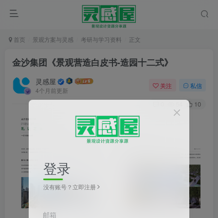
首页
景观方案与灵感
考研与学习资料
正文
金沙集团《景观营造白皮书-造园十二式》
灵感屋
关注
私信
4个月前更新
0
54
10
登录
没有账号？立即注册
邮箱