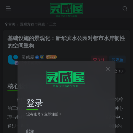
首页
景观方案与灵感
正文
基础设施的景观化：新华滨水公园对都市水岸韧性
的空间重构
灵感屋
关注
私信
2个月前更新
0
87
10
核心设计逻辑：从“防御”到“共生”
在传统的城市滨水开发中，防汛墙往往被视为一种纯粹
登录
的工程屏障——它将城市与河流生硬地切断，创造出一种心
没有账号？立即注册
理与物理上的双重隔离。West 8 在新华滨水公园的设计中，
通过一种极具野心的“基础设施景观化”策略，将这一刚性的
邮箱