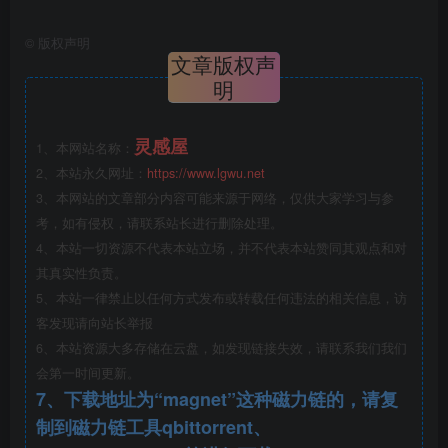
场关于高度与功能的精密计算。
©
版权声明
文章版权声
拓扑空间的层级化
：公园采用了多层叠加的剖面设计。
明
顶层作为快速流动的骑行与慢跑径，捕捉城市天际线与
河流的远景；中层通过对防汛墙的结构化改造，创造出
灵感屋
1、本网站名称：
半开放的阴影空间，为访客提供休憩的心理安全感；底
2、本站永久网址：
https://www.lgwu.net
层则直接面向水岸，通过自然化的植被配置缓冲水陆交
3、本网站的文章部分内容可能来源于网络，仅供大家学习与参
界。
考，如有侵权，请联系站长进行删除处理。
4、本站一切资源不代表本站立场，并不代表本站赞同其观点和对
基础设施的视觉锚点
：防汛墙的改造被赋予了极强的符
其真实性负责。
号意义。其流畅的几何线条在视觉上消解了混凝土的沉
5、本站一律禁止以任何方式发布或转载任何违法的相关信息，访
重感，在功能上则成为了引导人流的自然导向系统。
客发现请向站长举报
6、本站资源大多存储在云盘，如发现链接失效，请联系我们我们
城市组织的微循环
：公园不仅仅是河边的绿带，更是城
会第一时间更新。
市组织的一部分。设计通过建立一系列的“绿色节点”与
7、下载地址为“magnet”这种磁力链的，请复
“渗透路径”，将周边密集的城市街道有效地吸纳进滨水
制到磁力链工具qbittorrent、
空间。