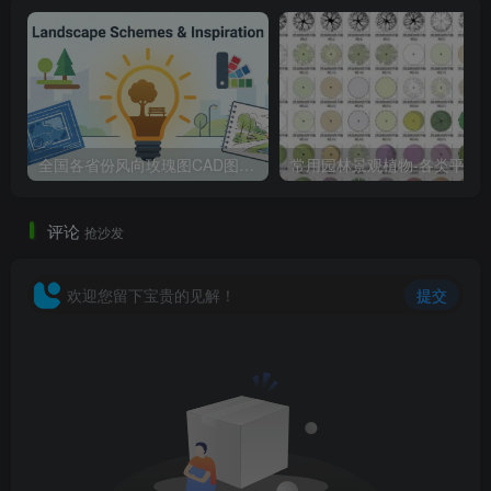
“当基础设施能够承载景观功能，而景观本身
又具备基础设施的防御能力时，城市才真正实现了
与自然的动态平衡。”
该项目挑战了传统的“绿化”思维。它告诉我们，景观设
计的最高境界不是在工程之后添加绿植，而是在工程的规划
全国各省份风向玫瑰图CAD图块合集
常用园林景观植物-各类平面树PSD、CA
阶段就将其定义为空间体验的一部分。
评论
抢沙发
欢迎您留下宝贵的见解！
提交