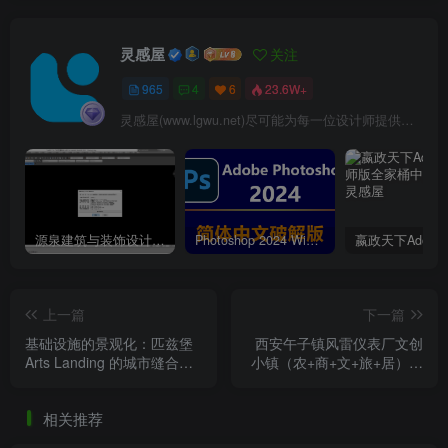
灵感屋
关注
965
4
6
23.6W+
灵感屋(www.lgwu.net)尽可能为每一位设计师提供更全面、更精致、更具有创意感的设计素材。努力成为景观设计师展示实力和互相学习的优质网络资源发布平台。
源泉建筑与装饰设计CAD插件工具箱（YQArch 6.7.4）
Photoshop 2024 Win|Mac 简体中文破解版安装包下载及安装教程
行业启示：水岸空间的韧性范式
上一篇
下一篇
基础设施的景观化：匹兹堡
西安午子镇风雷仪表厂⽂创
新华滨水公园提供了一个关于“韧性景观”的深刻范本。
Arts Landing 的城市缝合逻
小镇（农+商+文+旅+居）概
真正的韧性并非仅仅是能够抵御洪涝的物理能力，而是在于
辑
念策划方案
功能上的冗余与空间的包容性
。
相关推荐