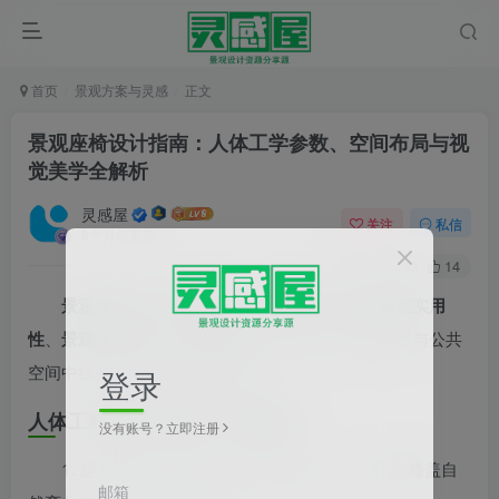
首页
景观方案与灵感
正文
景观座椅设计指南：人体工学参数、空间布局与视
觉美学全解析
灵感屋
关注
私信
8个月前更新
0
143
14
景观座椅是户外空间的核心休憩设施，兼具
功能
实用
性
、
景观装饰性
与
文化表达性
三大价值，是文旅项目与公共
空间中提升游客体验的关键元素。
登录
人体工程学核心参数（必遵循）
没有账号？立即注册
40-45cm（最佳 42cm），坐下时膝盖自
1. 座面高度：
邮箱