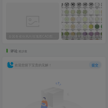
全国各省份风向玫瑰图CAD图块合集
常用园林景观植物-各类平面树PSD、CA
评论
抢沙发
欢迎您留下宝贵的见解！
提交