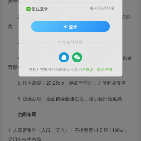
然弯曲 90°，双脚平放地面
账号密码登录
记住登录
42-50cm，确保大腿充分支撑，不压迫腘
2. 座面深度：
窝
登录
40-45cm，保证身体舒展不拥挤
3. 座面宽度：单人
社交账号登录
40cm 左右，倾斜角度 10-15°，贴合
4. 靠背设计：高度
背部曲线
使用社交账号登录即表示同意
用户协议
、
隐私声明
20-25cm，略高于座面，方便起身支撑
5. 扶手高度：
6. 边缘处理：座面前缘圆弧过渡，减少腿部压迫感
空间布局
1. 人流密集区（入口、节点）：座椅密度≥1.5 座 / 100㎡，
采用组合式布局