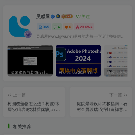
灵感屋
关注
965
4
6
23.6W+
灵感屋(www.lgwu.net)尽可能为每一位设计师提供更全面、更精致、更具有创意感的设计素材。努力成为景观设计师展示实力和互相学习的优质网络资源发布平台。
源泉建筑与装饰设计CAD插件工具箱（YQArch 6.7.4）
Photoshop 2024 Win|Mac 简体中文破解版安装包下载及安装教程
上一篇
下一篇
树圈覆盖物怎么选？树皮/木
庭院景墙设计终极指南：石
屑/火山岩6类材质优缺点+5
材金属玻璃巧搭打造禅意与
大场景应用技巧
现代并存的核心景观
相关推荐