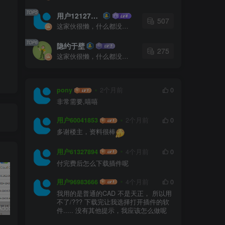
TOP5
用户12127023
507
这家伙很懒，什么都没有写...
TOP6
隐约于壁
275
这家伙很懒，什么都没有写...
pony
2个月前
0
非常需要,嘻嘻
用户60041853
2个月前
0
合
多谢楼主，资料很棒
用户61327894
4个月前
0
闭
付完费后怎么下载插件呢
用户96983666
4个月前
0
我用的是普通的CAD 不是天正， 所以用
不了/??? 下载完让我选择打开插件的软
嬴政天下Adobe 2024大师版全家桶中文破解直装
PS精简版Adobe Photoshop Elements 2024破解版中文免序列号激活v24.0.0
如何安装源泉设计CAD插件(适用CAD2023)
件..... 没有其他提示，我应该怎么做呢