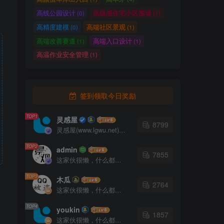
高线公园设计
高级感住宅小区围墙
(0)
(1)
高精度建模
高端社区景观
(0)
(1)
配
高端改善赛道
高端入口设计
(1)
(1)
观
高温作业安全管理
(1)
。
签到领取今日奖励
TOP1
灵感屋
8799
灵感屋(www.lgwu.net)尽可能为每一位设计师提供更全面、更精致、更具有创意感的设计素材。努力成为景观设计师展示实力和互相学习的优质网络资源发布平台。
TOP2
admin
7855
这家伙很懒，什么都没有写...
TOP3
木瓜
2764
这家伙很懒，什么都没有写...
TOP4
youkin
1857
这家伙很懒，什么都没有写...