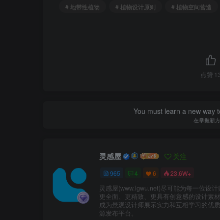
# 地带性植物
# 植物设计原则
# 植物空间营造
点赞
1
三、植物空间的营造
You must learn a new way t
在掌握新
在园林景观设计中，通过不同种类、高度、质
与划分，营造出特定景观或特殊的环境气氛，
根据植物不同的围合方式，所营造出来的植物
灵感屋
关注
空间。
965
4
6
23.6W+
灵感屋(www.lgwu.net)尽可能为每一位设
更全面、更精致、更具有创意感的设计素
成为景观设计师展示实力和互相学习的优
源发布平台。