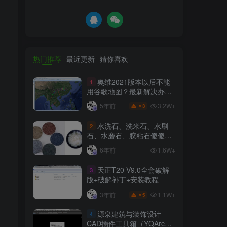
热门推荐
最近更新
猜你喜欢
奥维2021版本以后不能
1
用谷歌地图？最新解决办法
苹果安卓电脑
3.2W+
5年前
3
￥
水洗石、洗米石、水刷
2
石、水磨石、胶粘石傻傻分
不清楚
6年前
1.6W+
天正T20 V9.0全套破解
3
版+破解补丁+安装教程
1.1W+
3年前
5
￥
源泉建筑与装饰设计
4
CAD插件工具箱（YQArch