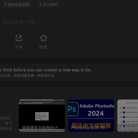
# 植物色彩搭配
# 乡土树种
喜欢就支持一下吧
3
分享
收藏
o think before you can master a new way to be.
方法之前，你必须要先换一种思考方法
感的植物以不同的配置方式结合地形设计，对空间进行一定的围
给人不同的心理感受。
空间主要分为开敞空间、半开敞空间、覆盖空间、垂直空间和封
计师提供
材。努力
源泉建筑与装饰设计CAD插件工具箱（YQArch 6.7.4）
Photoshop 2024 Win|Mac 简体中文破解版安装包下载及安装教程
质网络资