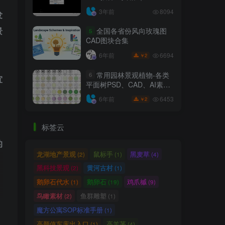
6.7.4）
3年前
8094
发
景
全国各省份风向玫瑰图
5
CAD图块合集
6694
6年前
2
￥
常用园林景观植物-各类
6
宜
平面树PSD、CAD、AI素材
线稿
6453
6年前
2
￥
标签云
的
龙湖地产景观
鼠标手
黑麦草
(2)
(1)
(4)
黑科技景观
黄河古村
(2)
(1)
鹅卵石代水
鹅卵石
鸡爪槭
(1)
(19)
(9)
鸟瞰素材
鱼群雕塑
(2)
(1)
植
魔方公寓SOP标准手册
(1)
高颜值车库出入口
高羊茅
(1)
(4)