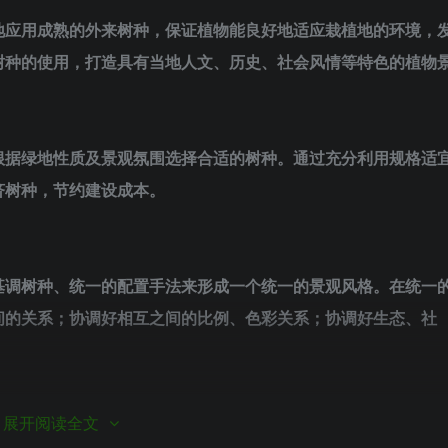
地应用成熟的外来树种，保证植物能良好地适应栽植地的环境，
树种的使用，打造具有当地人文、历史、社会风情等特色的植物
根据绿地性质及景观氛围选择合适的树种。通过充分利用规格适
济树种，节约建设成本。
基调树种、统一的配置手法来形成一个统一的景观风格。在统一
间的关系；协调好相互之间的比例、色彩关系；协调好生态、社
种类，以“乔、灌、地被、草”的多层复合绿化打造结构稳定的
展开阅读全文
。