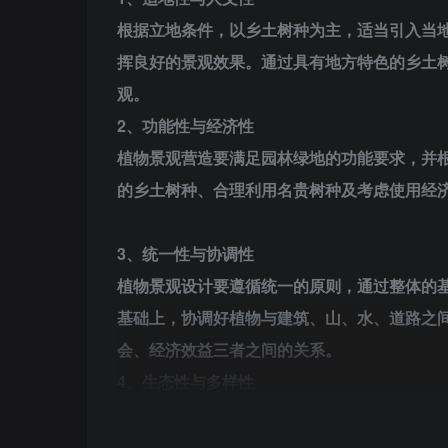
根据立地条件，以乡土树种为主，适当引入当
挥良好的景观效果。通过具有地方特色的乡土
观。
2、功能性与经济性
植物景观营造要满足园林绿地的功能要求，并
的乡土树种、合理利用名贵树种及考虑使用经
3、统一性与协调性
植物景观设计要遵循统一的原则，通过整体的
基础上，协调好植物与建筑、山、水、道路之
会、经济效益三者之间的关系。
4、生态性与多样性
植物配置要按照生态性的原则，选择合理的植物
物群落，打造层次丰富、风景优美的园林景观