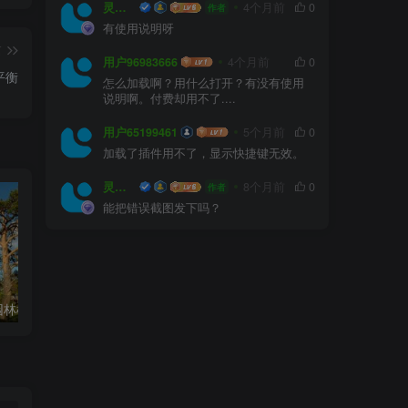
灵感屋
4个月前
0
作者
有使用说明呀
篇
用户96983666
4个月前
0
平衡
怎么加载啊？用什么打开？有没有使用
说明啊。付费却用不了....
用户65199461
5个月前
0
加载了插件用不了，显示快捷键无效。
灵感屋
8个月前
0
作者
能把错误截图发下吗？
乌鲁木齐常见园林植物配置、植物的选择与搭配
消防登高面常见的五种景观处理方式