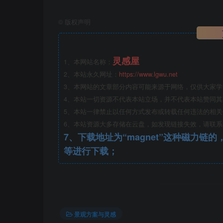
5、艺术性与时效性
©
版权声明
园林的艺术美主要包括绿化形式美、四季动态
置方式，注意空间布局的意境营造、四季景观
灵感屋
的艺术美。同时，植物配置要考虑长期与短期
1、本网站名称：
2、本站永久网址：
https://www.lgwu.net
3、本网站的文章部分内容可能来源于网络，仅供大家
4、本站一切资源不代表本站立场，并不代表本站赞同
5、本站一律禁止以任何方式发布或转载任何违法的相
6、本站资源大多存储在云盘，如发现链接失效，请联
7、下载地址为“magnet”这种磁力链的，请复制到磁力链工具
等进行下载；
景观方案与灵感