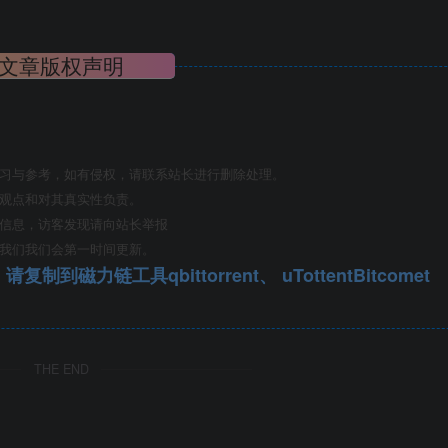
美、空间意境美三方面的内容。根据不同性质的绿地采取不同的
文章版权声明
色彩的变化、林冠线与林缘线变化的合理与艺术性，展现园林景
景观效果的结合，可采取速生、中生与慢生树种的合理搭配种植
学习与参考，如有侵权，请联系站长进行删除处理。
其观点和对其真实性负责。
关信息，访客发现请向站长举报
系我们我们会第一时间更新。
qbittorrent、 uTottentBitcomet
THE END