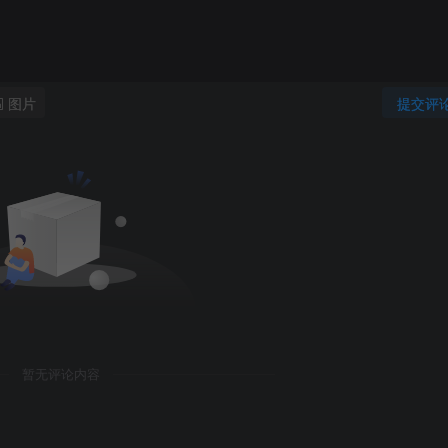
图片
提交评
作为空间的限制因素，人们身在其中，视线开敞不受阻，心情较
场所，不需要私密性。该类空间多用于公共活动空间，如公园大
暂无评论内容