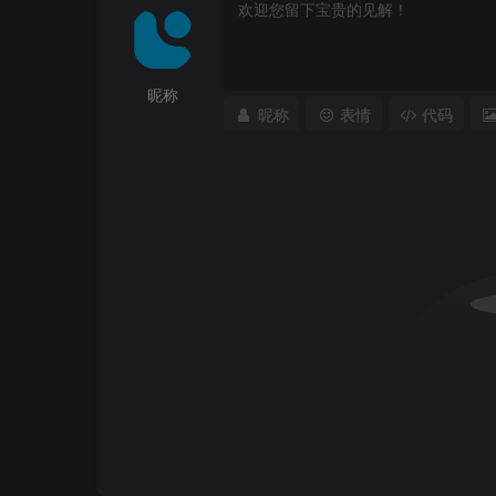
昵称
昵称
表情
代码
1、开敞空间
开敞空间的营造主要是利用低矮的灌木及地被
畅。这种外向的开敞空间属于友好型集体活动
坪、河边草坡等。