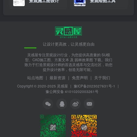
景观施工图设计
景观绘图工具
让设计更高效，让灵感更自由
灵感屋专注景观设计行业，为您提供高质量的 SU模
型、CAD施工图、方案文本 及 园林效果图 下载。我们
致力于打造景观设计师的首选灵感库与交流社区，助您
提升设计效率，创造无限可能。
站点地图
|
最新资源
|
免责声明
|
关于我们
Copyright © 2020-2025
灵感屋
|
豫ICP备2023027631号-1
|
豫公网安备 41010202003261号