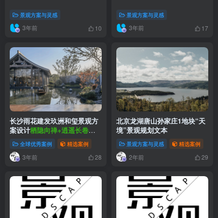
景观方案与灵感
景观方案与灵感
3年前
3年前
10
17
长沙雨花建发玖洲和玺景观方
北京龙湖唐山孙家庄1地块“天
案设计
栖隐向禅+逍遥长卷住
境”景观规划文本
宅景观
全球优秀案例
精选案例
景观方案与灵感
精选案例
3年前
2年前
28
29