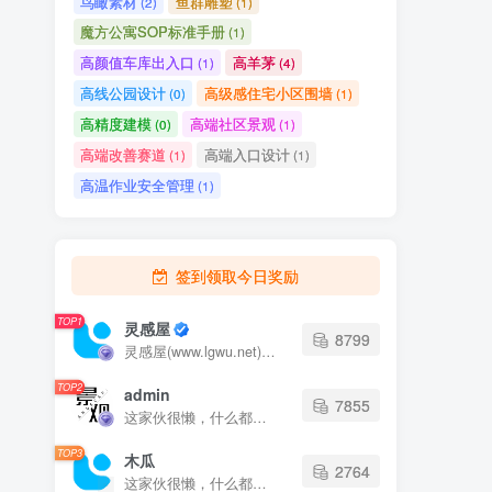
魔方公寓SOP标准手册
(1)
高颜值车库出入口
高羊茅
(1)
(4)
高线公园设计
高级感住宅小区围墙
(0)
(1)
高精度建模
高端社区景观
(0)
(1)
高端改善赛道
高端入口设计
(1)
(1)
高温作业安全管理
(1)
签到领取今日奖励
TOP1
灵感屋
8799
灵感屋(www.lgwu.net)尽可能为每一位设计师提供更全面、更精致、更具有创意感的设计素材。努力成为景观设计师展示实力和互相学习的优质网络资源发布平台。
TOP2
admin
7855
这家伙很懒，什么都没有写...
TOP3
木瓜
2764
这家伙很懒，什么都没有写...