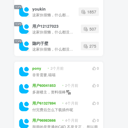
TOP4
youkin
1857
这家伙很懒，什么都没有写...
TOP5
用户12127023
507
这家伙很懒，什么都没有写...
TOP6
隐约于壁
275
这家伙很懒，什么都没有写...
pony
2个月前
0
非常需要,嘻嘻
用户60041853
2个月前
0
多谢楼主，资料很棒
用户61327894
4个月前
0
付完费后怎么下载插件呢
用户96983666
4个月前
0
我用的是普通的CAD 不是天正， 所以用