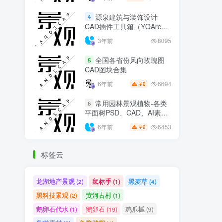
源泉建筑与装饰设计
4
CAD插件工具箱（YQArch
6.7.4）
3年前
8095
全国各省份风向玫瑰图
5
CAD图块合集
6694
6年前
2
￥
常用园林景观植物-各类
6
平面树PSD、CAD、AI素材
线稿
6453
6年前
2
￥
标签云
龙湖地产景观
鼠标手
黑麦草
(2)
(1)
(4)
黑科技景观
黄河古村
(2)
(1)
鹅卵石代水
鹅卵石
鸡爪槭
(1)
(19)
(9)
鸟瞰素材
鱼群雕塑
(2)
(1)