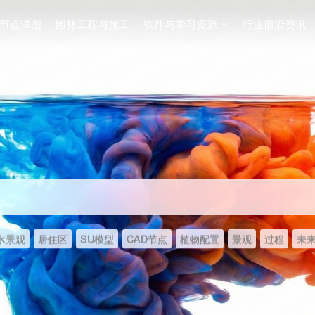
节点详图
园林工程与施工
软件与学习资源
行业前沿资讯
水景观
居住区
SU模型
CAD节点
植物配置
景观
过程
未