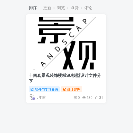
排序
更新
浏览
点赞
评论
十四套景观装饰楼梯SU模型设计文件分
享
软件与学习资源
设计智库
5年前
0
439
31