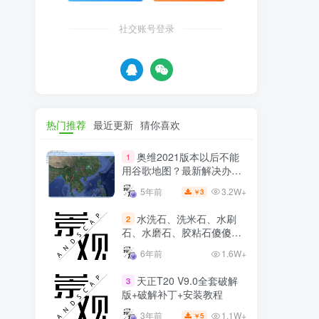
社交账号登录
热门推荐
最近更新
猜你喜欢
奥维2021版本以后不能
1
用谷歌地图？最新解决办法
苹果安卓电脑
3.2W+
5年前
3
￥
水洗石、洗米石、水刷
2
石、水磨石、胶粘石傻傻分
不清楚
6年前
1.6W+
天正T20 V9.0全套破解
3
版+破解补丁+安装教程
1.1W+
3年前
5
￥