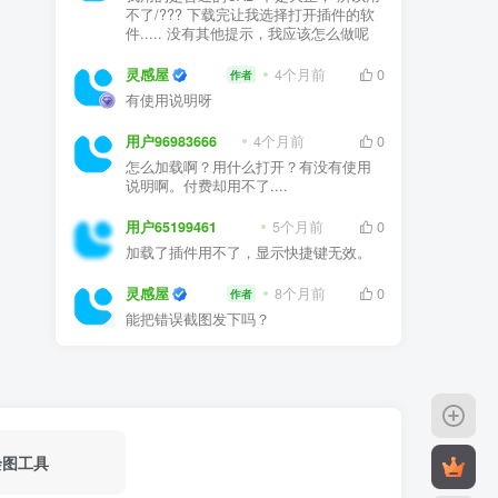
不了/??? 下载完让我选择打开插件的软
件..... 没有其他提示，我应该怎么做呢
灵感屋
4个月前
0
作者
有使用说明呀
用户96983666
4个月前
0
怎么加载啊？用什么打开？有没有使用
说明啊。付费却用不了....
用户65199461
5个月前
0
加载了插件用不了，显示快捷键无效。
灵感屋
8个月前
0
作者
能把错误截图发下吗？
绘图工具