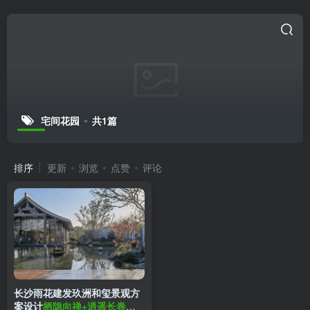
宅间花园
共1篇
排序
更新
浏览
点赞
评论
长沙雨花建发玖洲和玺景观方
案设计
栖隐向禅+逍遥长卷住