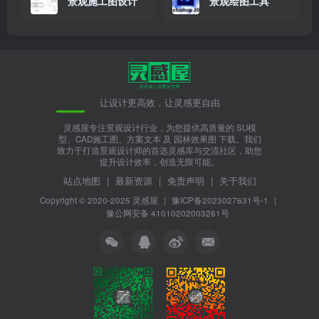
景观施工图设计
景观绘图工具
让设计更高效，让灵感更自由
灵感屋专注景观设计行业，为您提供高质量的 SU模
型、CAD施工图、方案文本 及 园林效果图 下载。我们
致力于打造景观设计师的首选灵感库与交流社区，助您
提升设计效率，创造无限可能。
站点地图
|
最新资源
|
免责声明
|
关于我们
Copyright © 2020-2025
灵感屋
|
豫ICP备2023027631号-1
|
豫公网安备 41010202003261号