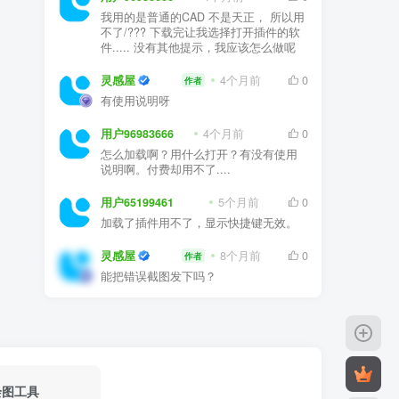
不了/??? 下载完让我选择打开插件的软
件..... 没有其他提示，我应该怎么做呢
灵感屋
4个月前
0
作者
有使用说明呀
用户96983666
4个月前
0
怎么加载啊？用什么打开？有没有使用
说明啊。付费却用不了....
用户65199461
5个月前
0
加载了插件用不了，显示快捷键无效。
灵感屋
8个月前
0
作者
能把错误截图发下吗？
绘图工具