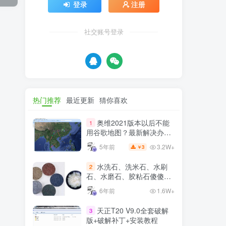
社交账号登录
热门推荐
最近更新
猜你喜欢
奥维2021版本以后不能
1
用谷歌地图？最新解决办法
苹果安卓电脑
3.2W+
5年前
3
￥
水洗石、洗米石、水刷
2
石、水磨石、胶粘石傻傻分
不清楚
6年前
1.6W+
天正T20 V9.0全套破解
3
版+破解补丁+安装教程
1.1W+
3年前
5
￥