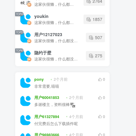
TOP4
youkin
1857
这家伙很懒，什么都没有写...
TOP5
用户12127023
507
这家伙很懒，什么都没有写...
TOP6
隐约于壁
275
这家伙很懒，什么都没有写...
pony
2个月前
0
非常需要,嘻嘻
用户60041853
2个月前
0
多谢楼主，资料很棒
用户61327894
4个月前
0
付完费后怎么下载插件呢
用户96983666
4个月前
0
我用的是普通的CAD 不是天正， 所以用