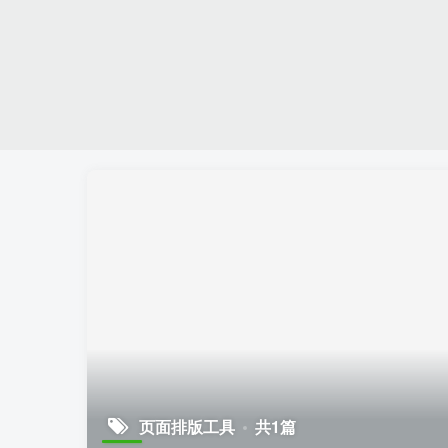
页面排版工具
共1篇