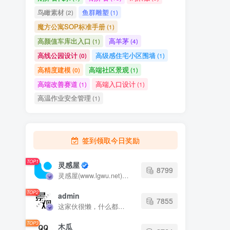
魔方公寓SOP标准手册
(1)
高颜值车库出入口
高羊茅
(1)
(4)
高线公园设计
高级感住宅小区围墙
(0)
(1)
高精度建模
高端社区景观
(0)
(1)
高端改善赛道
高端入口设计
(1)
(1)
高温作业安全管理
(1)
签到领取今日奖励
TOP1
灵感屋
8799
灵感屋(www.lgwu.net)尽可能为每一位设计师提供更全面、更精致、更具有创意感的设计素材。努力成为景观设计师展示实力和互相学习的优质网络资源发布平台。
TOP2
admin
7855
这家伙很懒，什么都没有写...
TOP3
木瓜
2764
这家伙很懒，什么都没有写...