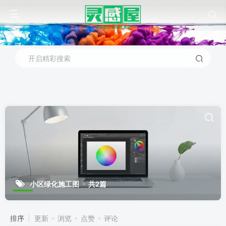
开启精彩搜索
小区绿化施工图
共2篇
排序
更新
浏览
点赞
评论