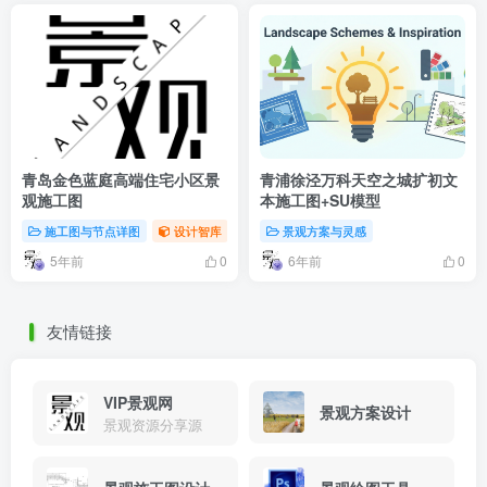
青岛金色蓝庭高端住宅小区景
青浦徐泾万科天空之城扩初文
观施工图
本施工图+SU模型
施工图与节点详图
设计智库
景观方案与灵感
5年前
6年前
0
0
友情链接
VIP景观网
景观方案设计
景观资源分享源