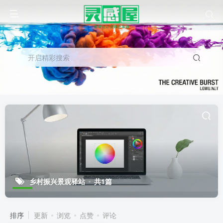
开启精彩搜索
乡村振兴景观驿站
共1篇
排序
更新
浏览
点赞
评论