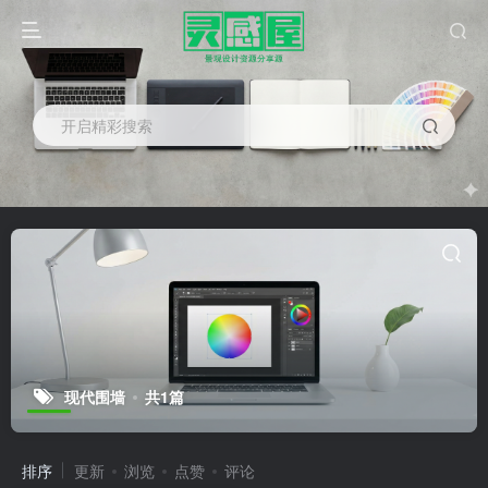
开启精彩搜索
现代围墙
共1篇
排序
更新
浏览
点赞
评论