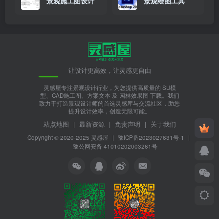
景观施工图设计
景观绘图工具
让设计更高效，让灵感更自由
灵感屋专注景观设计行业，为您提供高质量的 SU模
型、CAD施工图、方案文本 及 园林效果图 下载。我们
致力于打造景观设计师的首选灵感库与交流社区，助您
提升设计效率，创造无限可能。
站点地图
|
最新资源
|
免责声明
|
关于我们
Copyright © 2020-2025
灵感屋
|
豫ICP备2023027631号-1
|
豫公网安备 41010202003261号