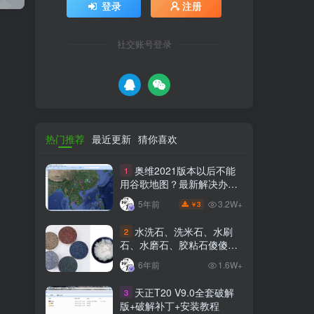
登录
注册
社交账号登录
热门推荐
最近更新
猜你喜欢
奥维2021版本以后不能
1
用谷歌地图？最新解决办法
苹果安卓电脑
3.2W+
5年前
3
￥
水洗石、洗米石、水刷
2
石、水磨石、胶粘石傻傻分
不清楚
6年前
1.6W+
天正T20 V9.0全套破解
3
版+破解补丁+安装教程