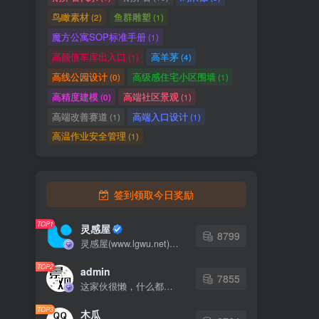
鸟瞰素材
鱼群雕塑
(2)
(1)
魔方公寓SOP标准手册
(1)
高颜值车库出入口
高羊茅
(1)
(4)
高线公园设计
高级感住宅小区围墙
(0)
(1)
高精度建模
高端社区景观
(0)
(1)
高端改善赛道
高端入口设计
(1)
(1)
高温作业安全管理
(1)
签到领取今日奖励
TOP1
灵感屋
8799
灵感屋(www.lgwu.net)尽可能为每一位设计师提供更全面、更精致、更具有创意感的设计素材。努力成为景观设计师展示实力和互相学习的优质网络资源发布平台。
TOP2
admin
7855
这家伙很懒，什么都没有写...
TOP3
木瓜