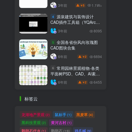
1.1W+
3年前
5
￥
源泉建筑与装饰设计
4
CAD插件工具箱（YQArch
6.7.4）
3年前
8095
全国各省份风向玫瑰图
5
CAD图块合集
6694
6年前
2
￥
常用园林景观植物-各类
6
平面树PSD、CAD、AI素材
线稿
6455
6年前
2
￥
标签云
龙湖地产景观
鼠标手
黑麦草
(2)
(1)
(4)
黑科技景观
黄河古村
(2)
(1)
鹅卵石代水
鹅卵石
鸡爪槭
(1)
(19)
(9)