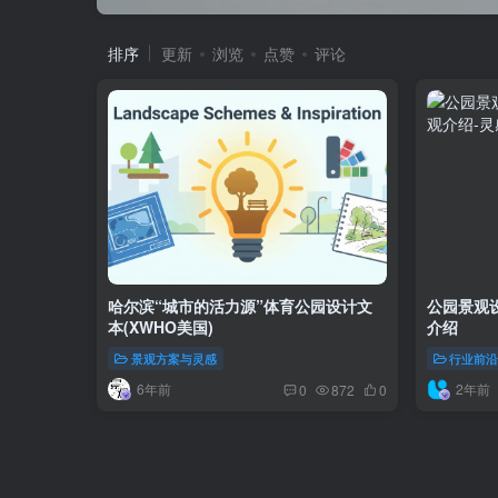
排序
更新
浏览
点赞
评论
哈尔滨“城市的活力源”体育公园设计文
公园景观
本(XWHO美国)
介绍
景观方案与灵感
行业前
6年前
2年前
0
872
0