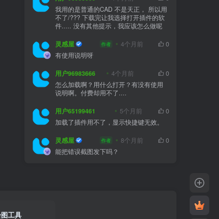
我用的是普通的CAD 不是天正， 所以用
不了/??? 下载完让我选择打开插件的软
件..... 没有其他提示，我应该怎么做呢
灵感屋
4个月前
0
作者
有使用说明呀
用户96983666
4个月前
0
怎么加载啊？用什么打开？有没有使用
说明啊。付费却用不了....
用户65199461
5个月前
0
加载了插件用不了，显示快捷键无效。
灵感屋
8个月前
0
作者
能把错误截图发下吗？
绘图工具