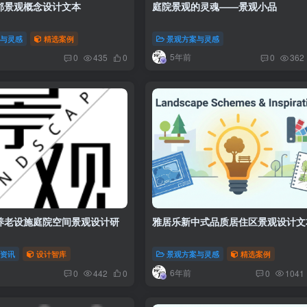
郡景观概念设计文本
庭院景观的灵魂——景观小品
案与灵感
精选案例
景观方案与灵感
5年前
0
435
0
0
362
养老设施庭院空间景观设计研
雅居乐新中式品质居住区景观设计文
沿资讯
设计智库
景观方案与灵感
精选案例
6年前
0
442
0
0
1041