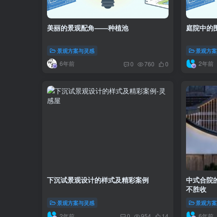
美丽的景观配角——种植池
庭院中的
景观方案与灵感
景观方
6年前
2年前
0
760
0
下沉试景观设计的样式及精彩案例
中式合院
不胜收
景观方案与灵感
景观方
2年前
6年前
0
954
14