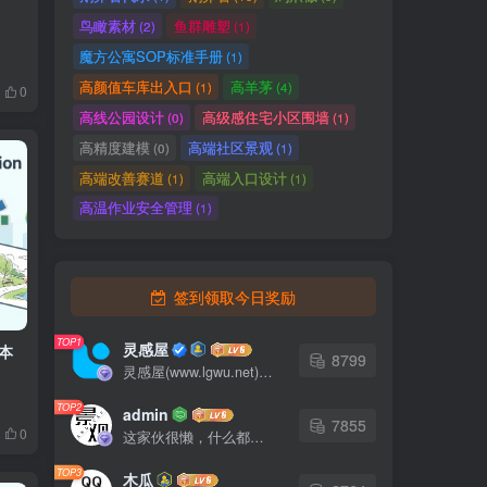
鸟瞰素材
鱼群雕塑
(2)
(1)
魔方公寓SOP标准手册
(1)
高颜值车库出入口
高羊茅
(1)
(4)
0
高线公园设计
高级感住宅小区围墙
(0)
(1)
高精度建模
高端社区景观
(0)
(1)
高端改善赛道
高端入口设计
(1)
(1)
高温作业安全管理
(1)
签到领取今日奖励
TOP1
灵感屋
本
8799
灵感屋(www.lgwu.net)尽可能为每一位设计师提供更全面、更精致、更具有创意感的设计素材。努力成为景观设计师展示实力和互相学习的优质网络资源发布平台。
TOP2
admin
7855
0
这家伙很懒，什么都没有写...
TOP3
木瓜