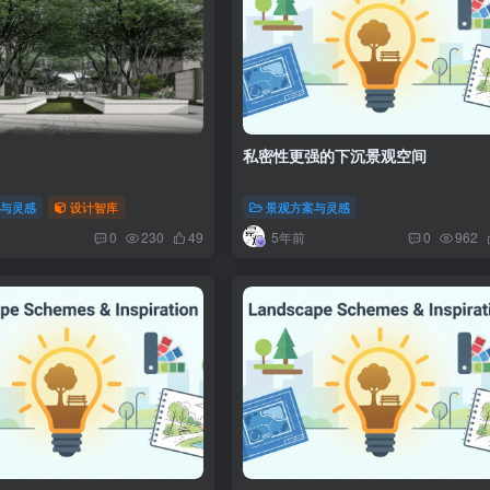
私密性更强的下沉景观空间
案与灵感
设计智库
景观方案与灵感
5年前
0
230
49
0
962