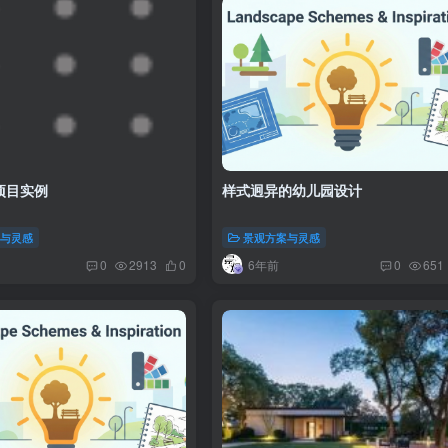
项目实例
样式迥异的幼儿园设计
案与灵感
景观方案与灵感
6年前
0
2913
0
0
651