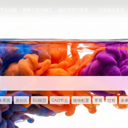
节点详图
园林工程与施工
软件与学习资源
行业前沿资讯
水景观
居住区
SU模型
CAD节点
植物配置
景观
过程
未