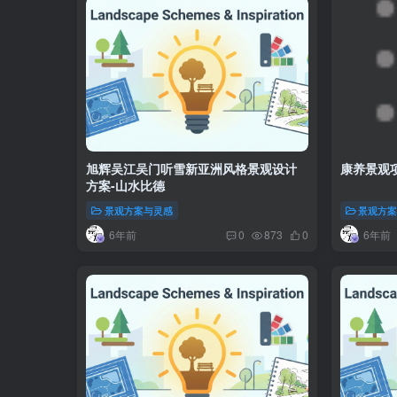
旭辉吴江吴门听雪新亚洲风格景观设计
康养景观
方案-山水比德
景观方案与灵感
景观方
6年前
6年前
0
873
0