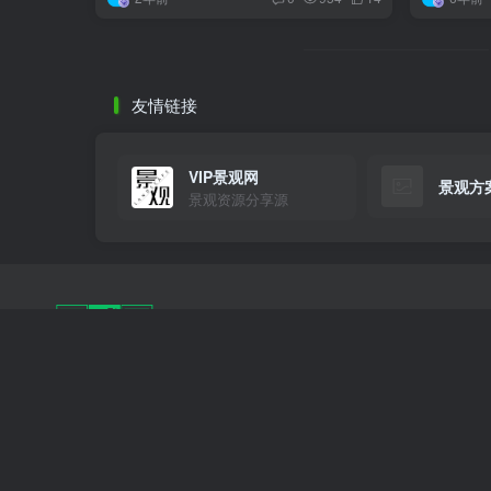
友情链接
VIP景观网
景观方
景观资源分享源
站点地图
|
Copyright 
让设计更高效，让灵感更自由
豫公网安备
灵感屋专注景观设计行业，为您提供高质量的 SU模
型、CAD施工图、方案文本 及 园林效果图 下载。我们
致力于打造景观设计师的首选灵感库与交流社区，助您
提升设计效率，创造无限可能。