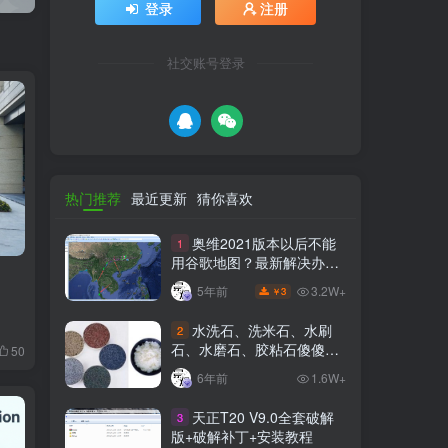
登录
注册
社交账号登录
热门推荐
最近更新
猜你喜欢
奥维2021版本以后不能
1
用谷歌地图？最新解决办法
苹果安卓电脑
3.2W+
5年前
3
￥
水洗石、洗米石、水刷
2
石、水磨石、胶粘石傻傻分
50
不清楚
6年前
1.6W+
天正T20 V9.0全套破解
3
版+破解补丁+安装教程