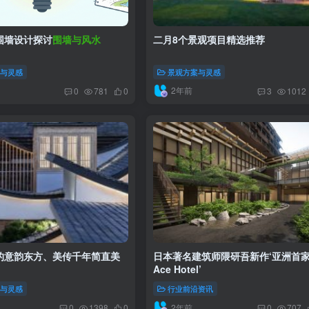
围墙设计探讨
围墙与风水
二月8个景观项目精选推荐
案与灵感
景观方案与灵感
2年前
0
781
0
3
1012
的意韵东方、美传千年简直美
日本著名建筑师隈研吾新作‘亚洲首
Ace Hotel’
案与灵感
行业前沿资讯
2年前
0
1398
0
0
707