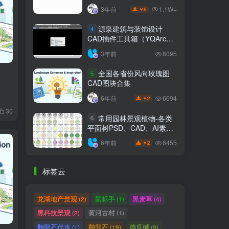
1.1W+
3年前
5
￥
源泉建筑与装饰设计
4
CAD插件工具箱（YQArch
6.7.4）
3年前
8095
全国各省份风向玫瑰图
5
CAD图块合集
6694
6年前
2
￥
30
常用园林景观植物-各类
6
平面树PSD、CAD、AI素材
线稿
6455
6年前
2
￥
标签云
龙湖地产景观
鼠标手
黑麦草
(2)
(1)
(4)
黑科技景观
黄河古村
(2)
(1)
鹅卵石代水
鹅卵石
鸡爪槭
(1)
(19)
(9)