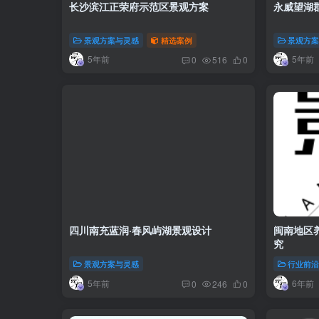
长沙滨江正荣府示范区景观方案
永威望湖
景观方案与灵感
精选案例
景观方
5年前
5年前
0
516
0
四川南充蓝润·春风屿湖景观设计
闽南地区
究
景观方案与灵感
行业前
5年前
6年前
0
246
0