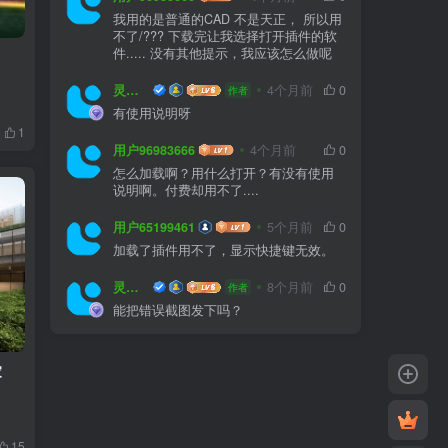
我用的是普通的CAD 不是天正， 所以用
不了/??? 下载完让我选择打开插件的软
件..... 没有其他提示，我应该怎么做呢
灵感屋
4个月前
0
作者
有使用说明呀
1
用户96983666
4个月前
0
怎么加载啊？用什么打开？有没有使用
说明啊。付费却用不了....
用户65199461
5个月前
0
加载了插件用不了，显示快捷键无效。
灵感屋
8个月前
0
作者
能把错误截图发下吗？
家
15