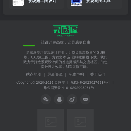
景观施工图设计
景观绘图工具
让设计更高效，让灵感更自由
灵感屋专注景观设计行业，为您提供高质量的 SU模
型、CAD施工图、方案文本 及 园林效果图 下载。我们
致力于打造景观设计师的首选灵感库与交流社区，助您
提升设计效率，创造无限可能。
站点地图
|
最新资源
|
免责声明
|
关于我们
Copyright © 2020-2025
灵感屋
|
豫ICP备2023027631号-1
|
豫公网安备 41010202003261号