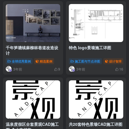
千年笋塘续麻柳林巷道改造设
特色 logo景墙施工详图
计
全球优秀案例
精选案例
施工图与节点详图
设计智库
3年前
3年前
9
16
温泉度假区全套景观CAD施工
共20套特色景墙CAD施工详图