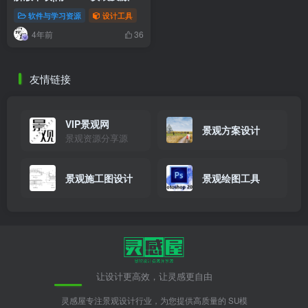
景观施工图设计
景观绘图工具
让设计更高效，让灵感更自由
灵感屋专注景观设计行业，为您提供高质量的 SU模
型、CAD施工图、方案文本 及 园林效果图 下载。我们
致力于打造景观设计师的首选灵感库与交流社区，助您
提升设计效率，创造无限可能。
站点地图
|
最新资源
|
免责声明
|
关于我们
Copyright © 2020-2025
灵感屋
|
豫ICP备2023027631号-1
|
豫公网安备 41010202003261号