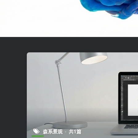
森系景观
共1篇