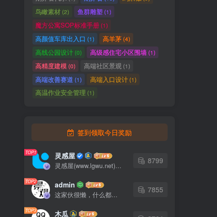
鸟瞰素材
鱼群雕塑
(2)
(1)
魔方公寓SOP标准手册
(1)
高颜值车库出入口
高羊茅
(1)
(4)
高线公园设计
高级感住宅小区围墙
(0)
(1)
高精度建模
高端社区景观
(0)
(1)
高端改善赛道
高端入口设计
(1)
(1)
高温作业安全管理
(1)
签到领取今日奖励
TOP1
灵感屋
8799
灵感屋(www.lgwu.net)尽可能为每一位设计师提供更全面、更精致、更具有创意感的设计素材。努力成为景观设计师展示实力和互相学习的优质网络资源发布平台。
TOP2
admin
7855
这家伙很懒，什么都没有写...
TOP3
木瓜