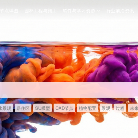
节点详图
园林工程与施工
软件与学习资源
行业前沿资讯
水景观
居住区
SU模型
CAD节点
植物配置
景观
过程
未