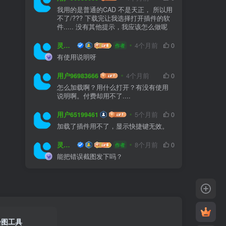
我用的是普通的CAD 不是天正， 所以用
不了/??? 下载完让我选择打开插件的软
件..... 没有其他提示，我应该怎么做呢
灵感屋
4个月前
0
作者
有使用说明呀
用户96983666
4个月前
0
怎么加载啊？用什么打开？有没有使用
说明啊。付费却用不了....
用户65199461
5个月前
0
加载了插件用不了，显示快捷键无效。
灵感屋
8个月前
0
作者
能把错误截图发下吗？
绘图工具