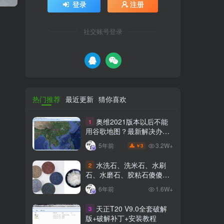
登录
注册
社交账号登录
热门推荐
最近更新
猜你喜欢
奥维2021版本以后不能
1
用谷歌地图？最新解决办法
苹果安卓电脑
3.2W+
5年前
3
￥
水洗石、洗米石、水刷
2
石、水磨石、胶粘石傻傻分
不清楚
6年前
1.6W+
天正T20 V9.0全套破解
3
版+破解补丁+安装教程