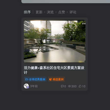
排序
更新
浏览
点赞
评论
活力健康+森系社区住宅大区景观方案设
计
全球优秀案例
精选案例
3年前
0
300
10