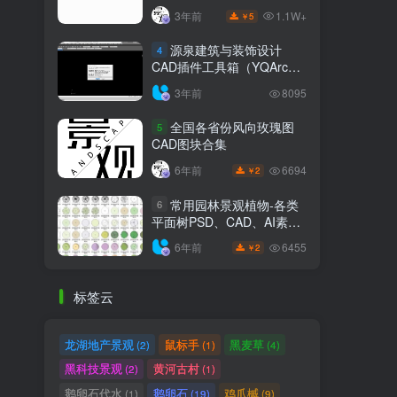
1.1W+
3年前
5
￥
源泉建筑与装饰设计
4
CAD插件工具箱（YQArch
6.7.4）
3年前
8095
全国各省份风向玫瑰图
5
CAD图块合集
6694
6年前
2
￥
常用园林景观植物-各类
6
平面树PSD、CAD、AI素材
线稿
6455
6年前
2
￥
标签云
龙湖地产景观
鼠标手
黑麦草
(2)
(1)
(4)
黑科技景观
黄河古村
(2)
(1)
鹅卵石代水
鹅卵石
鸡爪槭
(1)
(19)
(9)