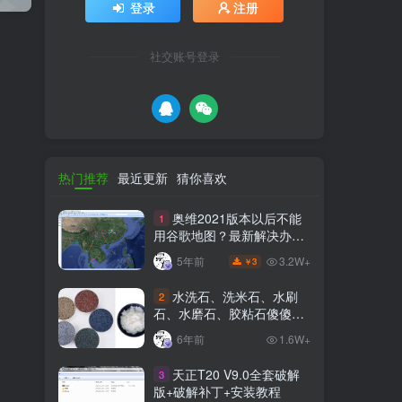
登录
注册
社交账号登录
热门推荐
最近更新
猜你喜欢
奥维2021版本以后不能
1
用谷歌地图？最新解决办法
苹果安卓电脑
3.2W+
5年前
3
￥
水洗石、洗米石、水刷
2
石、水磨石、胶粘石傻傻分
不清楚
6年前
1.6W+
天正T20 V9.0全套破解
3
版+破解补丁+安装教程