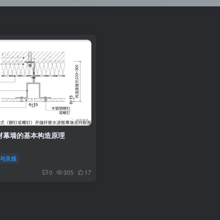
材幕墙的基本构造原理
案与灵感
0
305
17