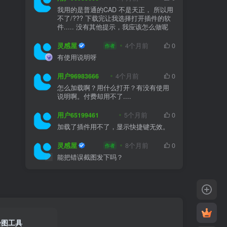
我用的是普通的CAD 不是天正， 所以用
不了/??? 下载完让我选择打开插件的软
件..... 没有其他提示，我应该怎么做呢
灵感屋
4个月前
0
作者
有使用说明呀
用户96983666
4个月前
0
怎么加载啊？用什么打开？有没有使用
说明啊。付费却用不了....
用户65199461
5个月前
0
加载了插件用不了，显示快捷键无效。
灵感屋
8个月前
0
作者
能把错误截图发下吗？
绘图工具