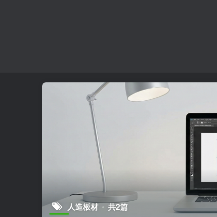
人造板材
共2篇