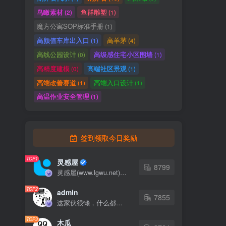
鸟瞰素材
鱼群雕塑
(2)
(1)
魔方公寓SOP标准手册
(1)
高颜值车库出入口
高羊茅
(1)
(4)
高线公园设计
高级感住宅小区围墙
(0)
(1)
高精度建模
高端社区景观
(0)
(1)
高端改善赛道
高端入口设计
(1)
(1)
高温作业安全管理
(1)
签到领取今日奖励
TOP1
灵感屋
8799
灵感屋(www.lgwu.net)尽可能为每一位设计师提供更全面、更精致、更具有创意感的设计素材。努力成为景观设计师展示实力和互相学习的优质网络资源发布平台。
TOP2
admin
7855
这家伙很懒，什么都没有写...
TOP3
木瓜