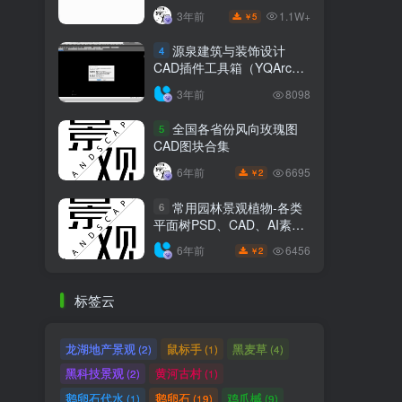
1.1W+
3年前
5
￥
源泉建筑与装饰设计
4
CAD插件工具箱（YQArch
6.7.4）
3年前
8098
全国各省份风向玫瑰图
5
CAD图块合集
6695
6年前
2
￥
常用园林景观植物-各类
6
平面树PSD、CAD、AI素材
线稿
6456
6年前
2
￥
标签云
龙湖地产景观
鼠标手
黑麦草
(2)
(1)
(4)
黑科技景观
黄河古村
(2)
(1)
鹅卵石代水
鹅卵石
鸡爪槭
(1)
(19)
(9)