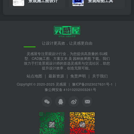
景观施工图设计
景观绘图工具
让设计更高效，让灵感更自由
灵感屋专注景观设计行业，为您提供高质量的 SU模
型、CAD施工图、方案文本 及 园林效果图 下载。我们
致力于打造景观设计师的首选灵感库与交流社区，助您
提升设计效率，创造无限可能。
站点地图
|
最新资源
|
免责声明
|
关于我们
Copyright © 2020-2025
灵感屋
|
豫ICP备2023027631号-1
|
豫公网安备 41010202003261号