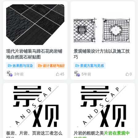
现代片岩铺装马蹄石花岗岩铺
景观铺装设计方法以及施工技
地自然面石材贴图
巧
效果图与渲染
设计素材与贴图
设计智库
景观方案与灵感
3年前
5年前
45
0
板岩、片岩、页岩这三者怎么
片岩的粗粝之美
片岩在景观中