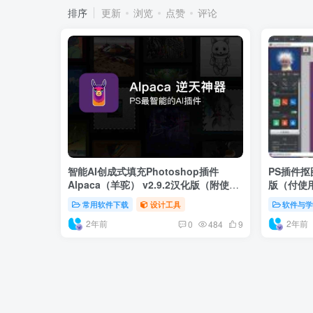
排序
更新
浏览
点赞
评论
智能AI创成式填充Photoshop插件
PS插件抠图
Alpaca（羊驼） v2.9.2汉化版（附使用
版（付使
教程）
常用软件下载
设计工具
软件与
2年前
2年前
0
484
9