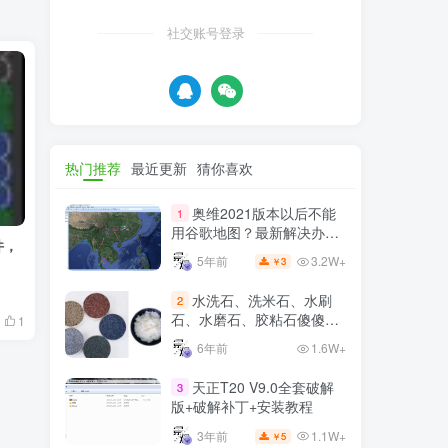
登录
注册
社交账号登录
热门推荐
最近更新
猜你喜欢
奥维2021版本以后不能
1
用谷歌地图？最新解决办法
件，
苹果安卓电脑
3.2W+
5年前
3
￥
水洗石、洗米石、水刷
2
石、水磨石、胶粘石傻傻分
1
不清楚
6年前
1.6W+
天正T20 V9.0全套破解
3
版+破解补丁+安装教程