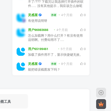
我用的是普通的CAD 不是天正， 所以用
不了/??? 下载完让我选择打开插件的软
件..... 没有其他提示，我应该怎么做呢
灵感屋
4个月前
0
作者
有使用说明呀
用户96983666
4个月前
0
怎么加载啊？用什么打开？有没有使用
说明啊。付费却用不了....
用户65199461
5个月前
0
加载了插件用不了，显示快捷键无效。
灵感屋
8个月前
0
作者
能把错误截图发下吗？
绘图工具