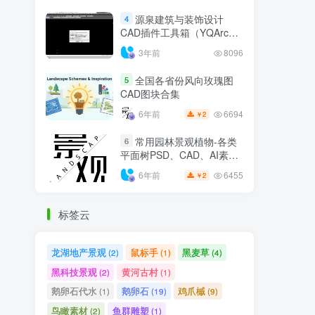
1.1W+
3年前
5
￥
源泉建筑与装饰设计
4
CAD插件工具箱（YQArch
6.7.4）
3年前
8096
全国各省份风向玫瑰图
5
CAD图块合集
6694
6年前
2
￥
常用园林景观植物-各类
6
平面树PSD、CAD、AI素材
线稿
6455
6年前
2
￥
标签云
龙湖地产景观
鼠标手
黑麦草
(2)
(1)
(4)
黑科技景观
黄河古村
(2)
(1)
鹅卵石代水
鹅卵石
鸡爪槭
(1)
(19)
(9)