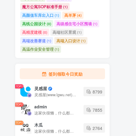
鸟瞰素材
鱼群雕塑
(2)
(1)
魔方公寓SOP标准手册
(1)
高颜值车库出入口
高羊茅
(1)
(4)
高线公园设计
高级感住宅小区围墙
(0)
(1)
高精度建模
高端社区景观
(0)
(1)
高端改善赛道
高端入口设计
(1)
(1)
高温作业安全管理
(1)
签到领取今日奖励
TOP1
灵感屋
8799
灵感屋(www.lgwu.net)尽可能为每一位设计师提供更全面、更精致、更具有创意感的设计素材。努力成为景观设计师展示实力和互相学习的优质网络资源发布平台。
TOP2
admin
7855
这家伙很懒，什么都没有写...
TOP3
木瓜