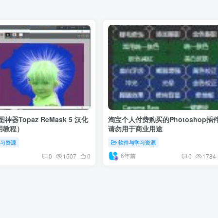
神器Topaz ReMask 5 汉化
淘宝个人付费购买的Photoshop插
用教程）
请勿用于商业用途
学习资源
软件与学习资源
6年前
0
1507
0
0
1784