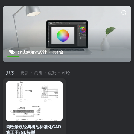
欧式种植池设计
共1篇
排序
更新
浏览
点赞
评论
简欧景观经典树池标准化CAD
施工图+SU模型