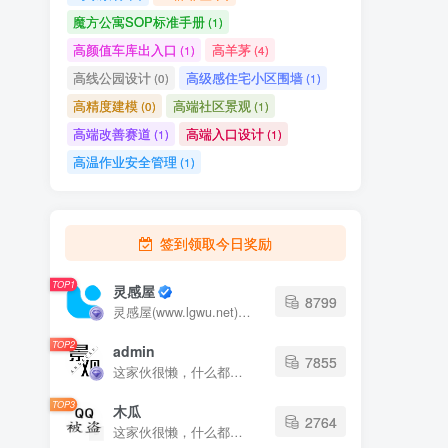
魔方公寓SOP标准手册
(1)
高颜值车库出入口
高羊茅
(1)
(4)
高线公园设计
高级感住宅小区围墙
(0)
(1)
高精度建模
高端社区景观
(0)
(1)
高端改善赛道
高端入口设计
(1)
(1)
高温作业安全管理
(1)
签到领取今日奖励
TOP1
灵感屋
8799
灵感屋(www.lgwu.net)尽可能为每一位设计师提供更全面、更精致、更具有创意感的设计素材。努力成为景观设计师展示实力和互相学习的优质网络资源发布平台。
TOP2
admin
7855
这家伙很懒，什么都没有写...
TOP3
木瓜
2764
这家伙很懒，什么都没有写...