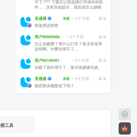
不了/??? 下载完让我选择打开插件的软
件..... 没有其他提示，我应该怎么做呢
灵感屋
4个月前
0
作者
有使用说明呀
用户96983666
4个月前
0
怎么加载啊？用什么打开？有没有使用
说明啊。付费却用不了....
用户65199461
5个月前
0
加载了插件用不了，显示快捷键无效。
灵感屋
8个月前
0
作者
能把错误截图发下吗？
绘图工具