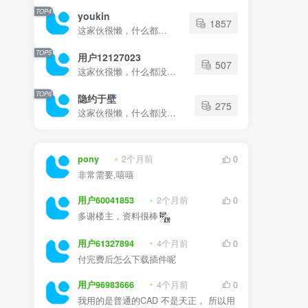
TOP4
youkin
1857
这家伙很懒，什么都没有写...
TOP5
用户12127023
507
这家伙很懒，什么都没有写...
TOP6
隐约于壁
275
这家伙很懒，什么都没有写...
pony
2个月前
0
非常需要,嘻嘻
用户60041853
2个月前
0
多谢楼主，资料很棒
用户61327894
4个月前
0
付完费后怎么下载插件呢
用户96983666
4个月前
0
我用的是普通的CAD 不是天正， 所以用