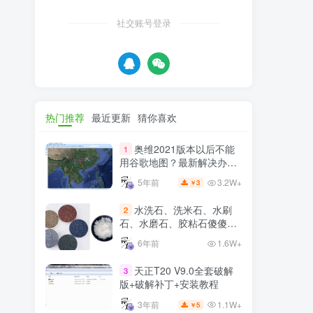
社交账号登录
热门推荐
最近更新
猜你喜欢
奥维2021版本以后不能
1
用谷歌地图？最新解决办法
苹果安卓电脑
3.2W+
5年前
3
￥
水洗石、洗米石、水刷
2
石、水磨石、胶粘石傻傻分
不清楚
6年前
1.6W+
天正T20 V9.0全套破解
3
版+破解补丁+安装教程
1.1W+
3年前
5
￥