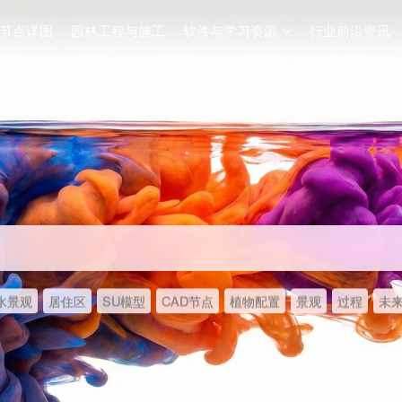
节点详图
园林工程与施工
软件与学习资源
行业前沿资讯
水景观
居住区
SU模型
CAD节点
植物配置
景观
过程
未