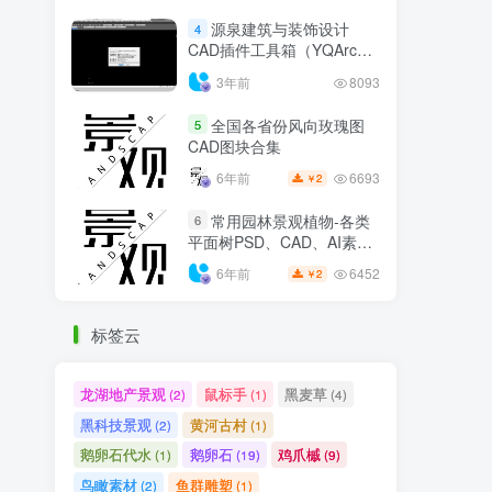
源泉建筑与装饰设计
4
CAD插件工具箱（YQArch
6.7.4）
3年前
8093
全国各省份风向玫瑰图
5
CAD图块合集
6693
6年前
2
￥
常用园林景观植物-各类
6
平面树PSD、CAD、AI素材
线稿
6452
6年前
2
￥
标签云
龙湖地产景观
鼠标手
黑麦草
(2)
(1)
(4)
黑科技景观
黄河古村
(2)
(1)
鹅卵石代水
鹅卵石
鸡爪槭
(1)
(19)
(9)
鸟瞰素材
鱼群雕塑
(2)
(1)