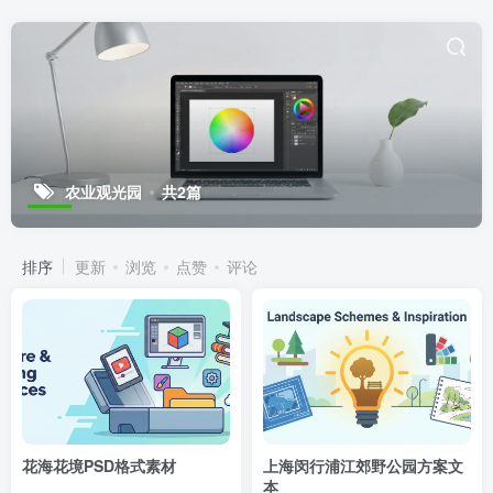
农业观光园
共2篇
排序
更新
浏览
点赞
评论
花海花境PSD格式素材
上海闵行浦江郊野公园方案文
本