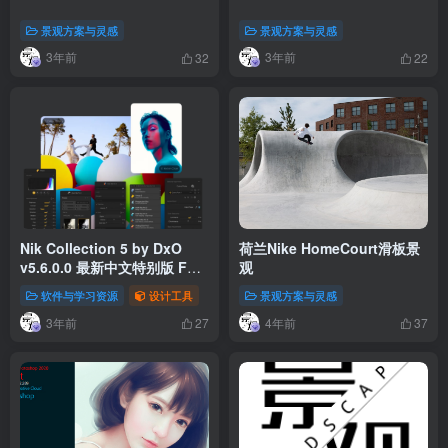
景观方案与灵感
景观方案与灵感
3年前
3年前
32
22
Nik Collection 5 by DxO
荷兰Nike HomeCourt滑板景
v5.6.0.0 最新中文特别版 For
观
PS/LR（Win&Mac）
软件与学习资源
设计工具
景观方案与灵感
3年前
4年前
27
37