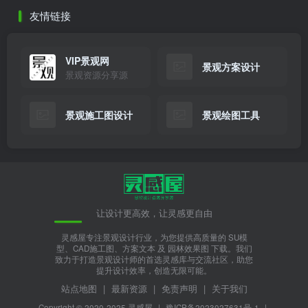
友情链接
VIP景观网
景观方案设计
景观资源分享源
景观施工图设计
景观绘图工具
让设计更高效，让灵感更自由
灵感屋专注景观设计行业，为您提供高质量的 SU模
型、CAD施工图、方案文本 及 园林效果图 下载。我们
致力于打造景观设计师的首选灵感库与交流社区，助您
提升设计效率，创造无限可能。
站点地图
|
最新资源
|
免责声明
|
关于我们
Copyright © 2020-2025
灵感屋
|
豫ICP备2023027631号-1
|