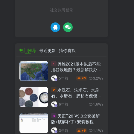
社交账号登录
热门推荐
最近更新
猜你喜欢
奥维2021版本以后不能
1
用谷歌地图？最新解决办法
苹果安卓电脑
3.2W+
5年前
3
￥
水洗石、洗米石、水刷
2
石、水磨石、胶粘石傻傻分
不清楚
6年前
1.6W+
天正T20 V9.0全套破解
3
版+破解补丁+安装教程
1.1W+
3年前
5
￥