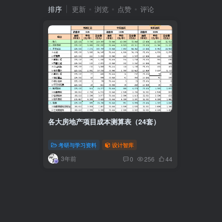
排序
更新
浏览
点赞
评论
各大房地产项目成本测算表（24套）
考研与学习资料
设计智库
3年前
0
256
44