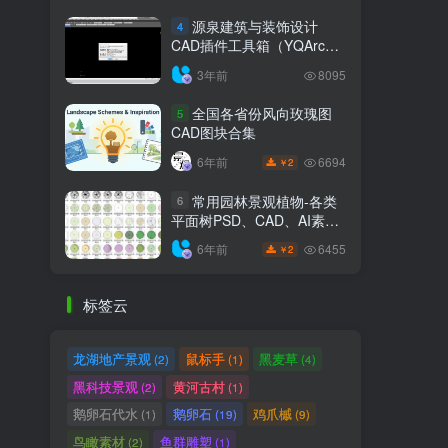
源泉建筑与装饰设计
4
CAD插件工具箱（YQArch
6.7.4）
3年前
8095
全国各省份风向玫瑰图
5
CAD图块合集
6694
6年前
2
￥
常用园林景观植物-各类
6
平面树PSD、CAD、AI素材
线稿
6455
6年前
2
￥
标签云
龙湖地产景观
鼠标手
黑麦草
(2)
(1)
(4)
黑科技景观
黄河古村
(2)
(1)
鹅卵石代水
鹅卵石
鸡爪槭
(1)
(19)
(9)
鸟瞰素材
鱼群雕塑
(2)
(1)