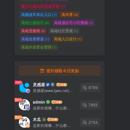
魔方公寓SOP标准手册
(1)
高颜值车库出入口
高羊茅
(1)
(4)
高线公园设计
高级感住宅小区围墙
(0)
(1)
高精度建模
高端社区景观
(0)
(1)
高端改善赛道
高端入口设计
(1)
(1)
高温作业安全管理
(1)
签到领取今日奖励
TOP1
灵感屋
8799
灵感屋(www.lgwu.net)尽可能为每一位设计师提供更全面、更精致、更具有创意感的设计素材。努力成为景观设计师展示实力和互相学习的优质网络资源发布平台。
TOP2
admin
7855
这家伙很懒，什么都没有写...
TOP3
木瓜
2764
这家伙很懒，什么都没有写...