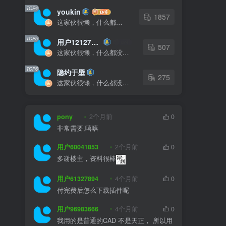
TOP4
youkin
1857
这家伙很懒，什么都没有写...
TOP5
用户12127023
507
这家伙很懒，什么都没有写...
TOP6
隐约于壁
275
这家伙很懒，什么都没有写...
pony
2个月前
0
非常需要,嘻嘻
用户60041853
2个月前
0
多谢楼主，资料很棒
用户61327894
4个月前
0
付完费后怎么下载插件呢
用户96983666
4个月前
0
我用的是普通的CAD 不是天正， 所以用