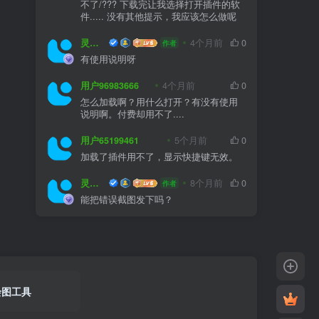
不了/??? 下载完让我选择打开插件的软
件..... 没有其他提示，我应该怎么做呢
灵感屋
4个月前
0
作者
有使用说明呀
用户96983666
4个月前
0
怎么加载啊？用什么打开？有没有使用
说明啊。付费却用不了....
用户65199461
5个月前
0
加载了插件用不了，显示快捷键无效。
灵感屋
8个月前
0
作者
能把错误截图发下吗？
绘图工具