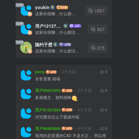
TOP4
youkin
1857
这家伙很懒，什么都没有写...
TOP5
用户12127023
507
这家伙很懒，什么都没有写...
TOP6
隐约于壁
275
这家伙很懒，什么都没有写...
pony
2个月前
0
非常需要,嘻嘻
用户60041853
2个月前
0
多谢楼主，资料很棒
用户61327894
4个月前
0
付完费后怎么下载插件呢
用户96983666
4个月前
0
我用的是普通的CAD 不是天正， 所以用