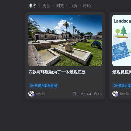
排序
更新
浏览
点赞
评论
四款与环境融为了一体景观庄园
景观孤植
景观方案与灵感
景观方
4年前
6年前
0
164
16