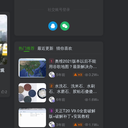
社交账号登录
热门推荐
最近更新
猜你喜欢
奥维2021版本以后不能
1
用谷歌地图？最新解决办法
景观
苹果安卓电脑
3.2W+
5年前
3
￥
水洗石、洗米石、水刷
2
石、水磨石、胶粘石傻傻分
2
不清楚
6年前
1.6W+
天正T20 V9.0全套破解
3
版+破解补丁+安装教程
1.1W+
3年前
5
￥