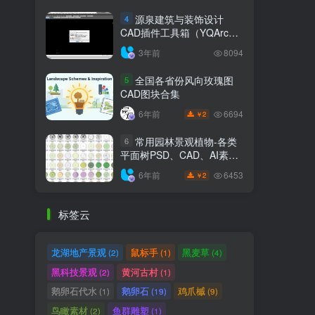
源泉建筑与装饰设计
4
CAD插件工具箱（YQArch
6.7.4）
3年前
8094
全国各省份风向玫瑰图
5
CAD图块合集
6694
6年前
2
￥
常用园林景观植物-各类
6
平面树PSD、CAD、AI素材
线稿
6453
6年前
2
￥
标签云
龙湖地产景观
鼠标手
黑麦草
(2)
(1)
(4)
黑科技景观
黄河古村
(2)
(1)
鹅卵石代水
鹅卵石
鸡爪槭
(1)
(19)
(9)
鸟瞰素材
鱼群雕塑
(2)
(1)