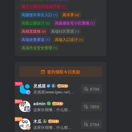
魔方公寓SOP标准手册
(1)
高颜值车库出入口
高羊茅
(1)
(4)
高线公园设计
高级感住宅小区围墙
(0)
(1)
高精度建模
高端社区景观
(0)
(1)
高端改善赛道
高端入口设计
(1)
(1)
高温作业安全管理
(1)
签到领取今日奖励
TOP1
灵感屋
8799
灵感屋(www.lgwu.net)尽可能为每一位设计师提供更全面、更精致、更具有创意感的设计素材。努力成为景观设计师展示实力和互相学习的优质网络资源发布平台。
TOP2
admin
7855
这家伙很懒，什么都没有写...
TOP3
木瓜
2764
这家伙很懒，什么都没有写...