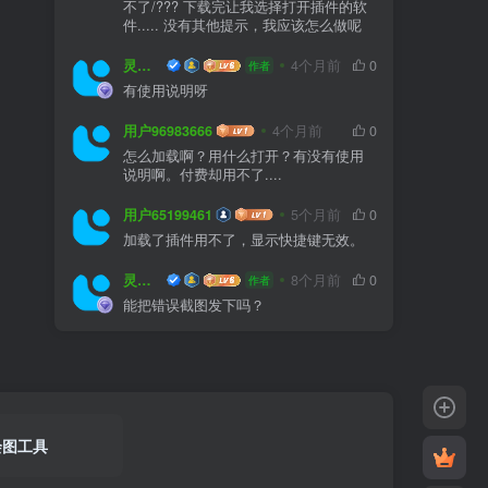
不了/??? 下载完让我选择打开插件的软
件..... 没有其他提示，我应该怎么做呢
灵感屋
4个月前
0
作者
有使用说明呀
用户96983666
4个月前
0
怎么加载啊？用什么打开？有没有使用
说明啊。付费却用不了....
用户65199461
5个月前
0
加载了插件用不了，显示快捷键无效。
灵感屋
8个月前
0
作者
能把错误截图发下吗？
绘图工具