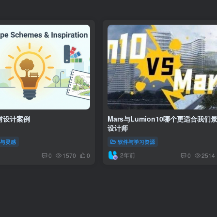
树设计案例
Mars与Lumion10哪个更适合我们
设计师
案与灵感
软件与学习资源
2年前
0
1570
0
0
2514