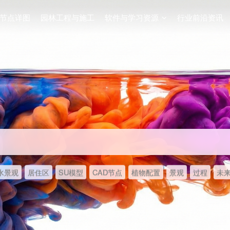
节点详图
园林工程与施工
软件与学习资源
行业前沿资讯
水景观
居住区
SU模型
CAD节点
植物配置
景观
过程
未