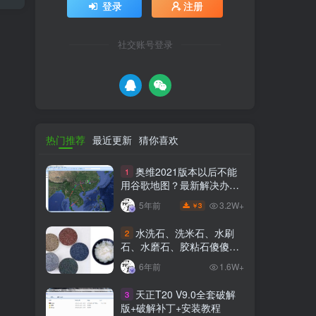
登录
注册
社交账号登录
热门推荐
最近更新
猜你喜欢
奥维2021版本以后不能
1
用谷歌地图？最新解决办法
苹果安卓电脑
3.2W+
5年前
3
￥
水洗石、洗米石、水刷
2
石、水磨石、胶粘石傻傻分
不清楚
6年前
1.6W+
天正T20 V9.0全套破解
3
版+破解补丁+安装教程