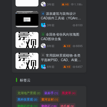
1.1W+
3年前
5
￥
源泉建筑与装饰设计
4
CAD插件工具箱（YQArch
6.7.4）
3年前
8100
全国各省份风向玫瑰图
5
CAD图块合集
6695
6年前
2
￥
常用园林景观植物-各类
6
平面树PSD、CAD、AI素材
线稿
6457
6年前
2
￥
标签云
龙湖地产景观
鼠标手
黑麦草
(2)
(1)
(4)
黑科技景观
黄河古村
(2)
(1)
鹅卵石代水
鹅卵石
鸡爪槭
(1)
(19)
(9)