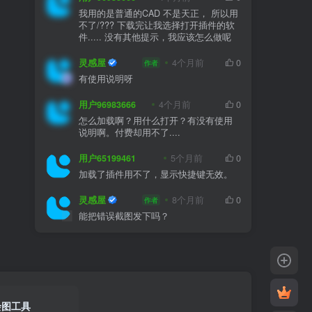
我用的是普通的CAD 不是天正， 所以用
不了/??? 下载完让我选择打开插件的软
件..... 没有其他提示，我应该怎么做呢
灵感屋
4个月前
0
作者
有使用说明呀
用户96983666
4个月前
0
怎么加载啊？用什么打开？有没有使用
说明啊。付费却用不了....
用户65199461
5个月前
0
加载了插件用不了，显示快捷键无效。
灵感屋
8个月前
0
作者
能把错误截图发下吗？
绘图工具