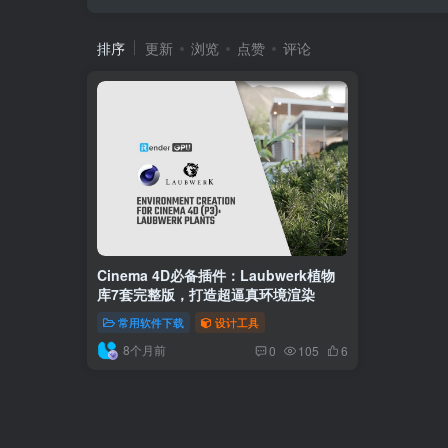
排序
更新
浏览
点赞
评论
Cinema 4D必备插件：Laubwerk植物
库7套完整版，打造超逼真环境渲染
常用软件下载
设计工具
8个月前
0
105
6