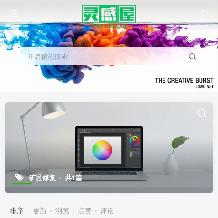
开启精彩搜索
矿区修复
共1篇
排序
更新
浏览
点赞
评论