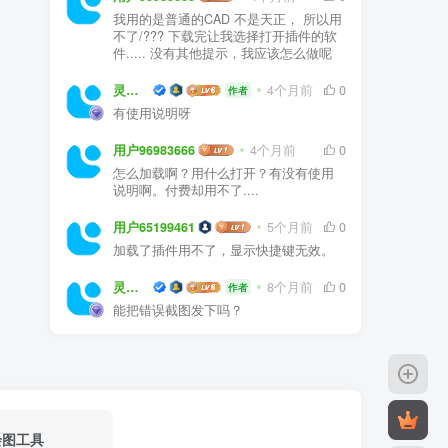
我用的是普通的CAD 不是天正， 所以用
不了/??? 下载完让我选择打开插件的软
件..... 没有其他提示，我应该怎么做呢
灵感屋
4个月前
0
作者
有使用说明呀
用户96983666
4个月前
0
怎么加载啊？用什么打开？有没有使用
说明啊。付费却用不了....
用户65199461
5个月前
0
加载了插件用不了，显示快捷键无效。
灵感屋
8个月前
0
作者
能把错误截图发下吗？
绘图工具