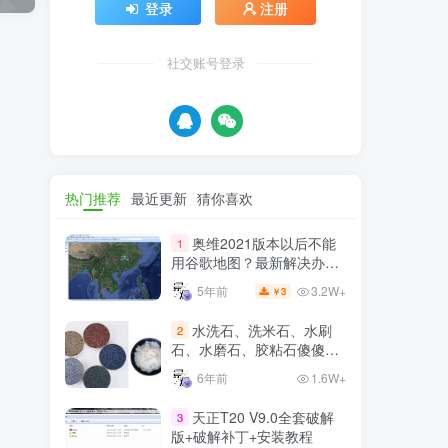
登录
注册
社交账号登录
热门推荐
最近更新
猜你喜欢
奥维2021版本以后不能
1
用谷歌地图？最新解决办法
苹果安卓电脑
3.2W+
5年前
3
￥
水洗石、洗米石、水刷
2
石、水磨石、胶粘石傻傻分
不清楚
6年前
1.6W+
天正T20 V9.0全套破解
3
版+破解补丁+安装教程