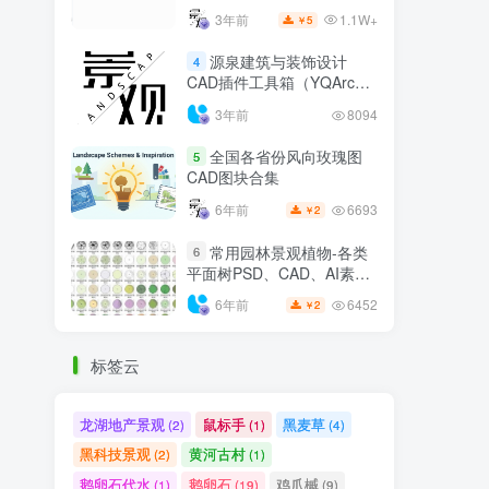
1.1W+
3年前
5
￥
源泉建筑与装饰设计
4
CAD插件工具箱（YQArch
6.7.4）
3年前
8094
全国各省份风向玫瑰图
5
CAD图块合集
6693
6年前
2
￥
常用园林景观植物-各类
6
平面树PSD、CAD、AI素材
线稿
6452
6年前
2
￥
标签云
龙湖地产景观
鼠标手
黑麦草
(2)
(1)
(4)
黑科技景观
黄河古村
(2)
(1)
鹅卵石代水
鹅卵石
鸡爪槭
(1)
(19)
(9)