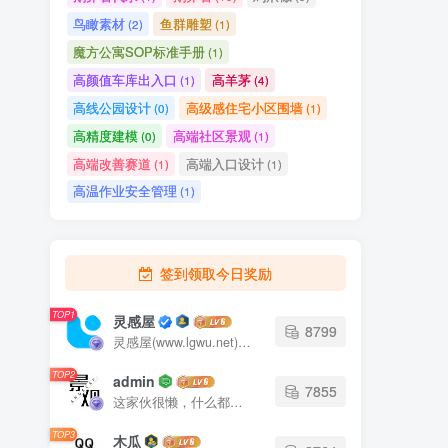
鸟瞰素材
鱼群雕塑
(2)
(1)
魔方公寓SOP标准手册
(1)
高颜值车库出入口
高羊茅
(1)
(4)
高线公园设计
高级感住宅小区围墙
(0)
(1)
高精度建模
高端社区景观
(0)
(1)
高端改善赛道
高端入口设计
(1)
(1)
高温作业安全管理
(1)
签到领取今日奖励
TOP1
灵感屋
8799
灵感屋(www.lgwu.net)尽可能为每一位设计师提供更全面、更精致、更具有创意感的设计素材。努力成为景观设计师展示实力和互相学习的优质网络资源发布平台。
TOP2
admin
7855
这家伙很懒，什么都没有写...
TOP3
木瓜