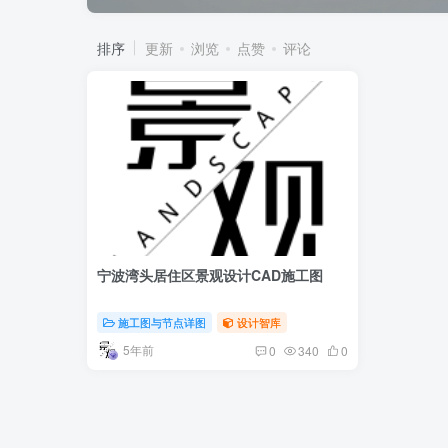
排序
更新
浏览
点赞
评论
宁波湾头居住区景观设计CAD施工图
施工图与节点详图
设计智库
5年前
0
340
0