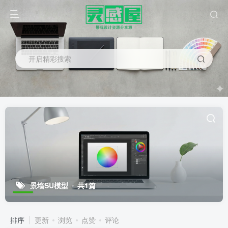
开启精彩搜索
景墙SU模型
共1篇
排序
更新
浏览
点赞
评论