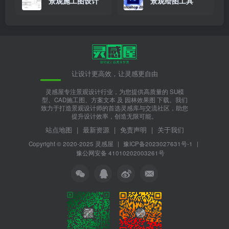
景观施工图设计
景观绘图工具
让设计更高效，让灵感更自由
灵感屋专注景观设计行业，为您提供高质量的 SU模
型、CAD施工图、方案文本 及 园林效果图 下载。我们
致力于打造景观设计师的首选灵感库与交流社区，助您
提升设计效率，创造无限可能。
站点地图
|
最新资源
|
免责声明
|
关于我们
Copyright © 2020-2025
灵感屋
|
豫ICP备2023027631号-1
|
豫公网安备 41010202003261号