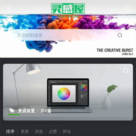
开启精彩搜索
景观装置
共2篇
排序
更新
浏览
点赞
评论