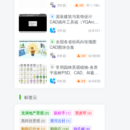
1.1W+
3年前
5
￥
源泉建筑与装饰设计
4
CAD插件工具箱（YQArch
6.7.4）
3年前
8101
全国各省份风向玫瑰图
5
CAD图块合集
6696
6年前
2
￥
常用园林景观植物-各类
6
平面树PSD、CAD、AI素材
线稿
6458
6年前
2
￥
标签云
龙湖地产景观
鼠标手
黑麦草
(2)
(1)
(4)
黑科技景观
黄河古村
(2)
(1)
鹅卵石代水
鹅卵石
鸡爪槭
(1)
(19)
(9)