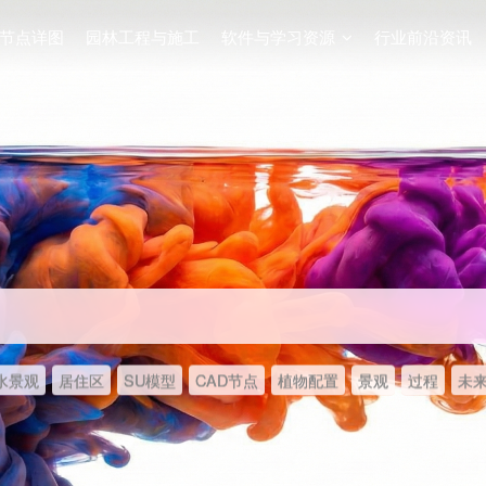
节点详图
园林工程与施工
软件与学习资源
行业前沿资讯
水景观
居住区
SU模型
CAD节点
植物配置
景观
过程
未