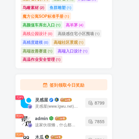
鸟瞰素材
鱼群雕塑
(2)
(1)
魔方公寓SOP标准手册
(1)
高颜值车库出入口
高羊茅
(1)
(4)
高线公园设计
高级感住宅小区围墙
(0)
(1)
高精度建模
高端社区景观
(0)
(1)
高端改善赛道
高端入口设计
(1)
(1)
高温作业安全管理
(1)
签到领取今日奖励
TOP1
灵感屋
8799
灵感屋(www.lgwu.net)尽可能为每一位设计师提供更全面、更精致、更具有创意感的设计素材。努力成为景观设计师展示实力和互相学习的优质网络资源发布平台。
TOP2
admin
7855
这家伙很懒，什么都没有写...
TOP3
木瓜