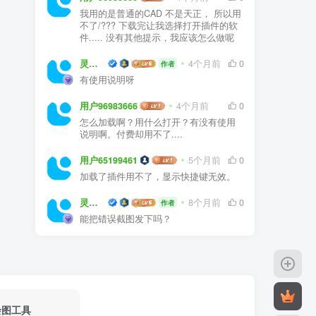
我用的是普通的CAD 不是天正， 所以用
不了/??? 下载完让我选择打开插件的软
件..... 没有其他提示，我应该怎么做呢
灵感屋
4个月前
0
作者
有使用说明呀
用户96983666
4个月前
0
怎么加载啊？用什么打开？有没有使用
说明啊。付费却用不了....
用户65199461
5个月前
0
加载了插件用不了，显示快捷键无效。
灵感屋
8个月前
0
作者
能把错误截图发下吗？
绘图工具