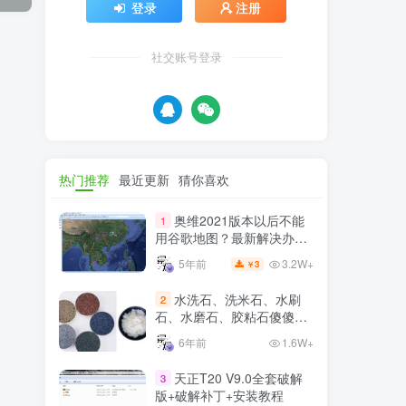
登录
注册
社交账号登录
热门推荐
最近更新
猜你喜欢
奥维2021版本以后不能
1
用谷歌地图？最新解决办法
苹果安卓电脑
3.2W+
5年前
3
￥
水洗石、洗米石、水刷
2
石、水磨石、胶粘石傻傻分
不清楚
6年前
1.6W+
天正T20 V9.0全套破解
3
版+破解补丁+安装教程