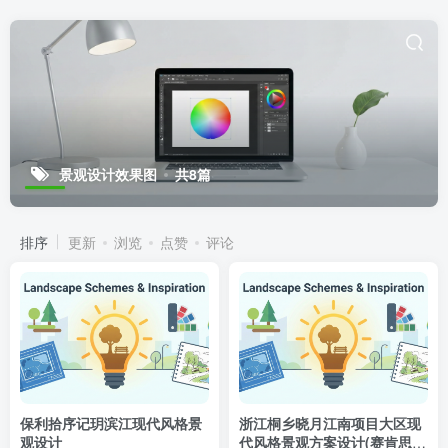
景观设计效果图
共8篇
排序
更新
浏览
点赞
评论
保利拾序记玥滨江现代风格景
浙江桐乡晓月江南项目大区现
观设计
代风格景观方案设计(赛肯思中