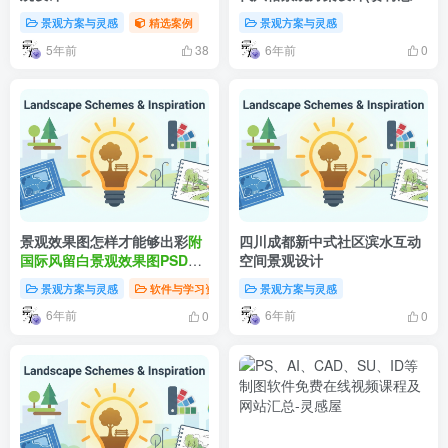
天)
景观方案与灵感
精选案例
景观方案与灵感
5年前
6年前
38
0
景观效果图怎样才能够出彩
附
四川成都新中式社区滨水互动
国际风留白景观效果图PSD素
空间景观设计
材
景观方案与灵感
软件与学习资源
景观方案与灵感
6年前
6年前
0
0